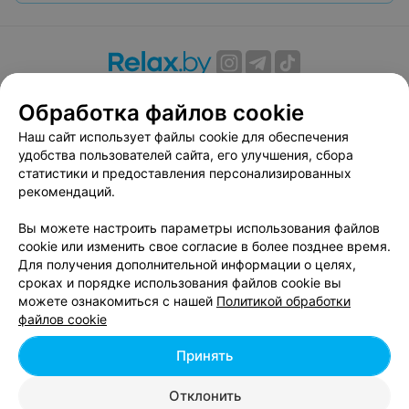
О проекте
Новости проекта
Размещение рекламы
Обработка файлов cookie
Вакансии
Публичный договор
Способы оплаты
Наш сайт использует файлы cookie для обеспечения
Публичный договор по использованию сервиса
удобства пользователей сайта, его улучшения, сбора
«Афиша»
статистики и предоставления персонализированных
Пользовательское соглашение
рекомендаций.
Написать в поддержку
Вы можете настроить параметры использования файлов
Связаться по вопросам сотрудничества
cookie или изменить свое согласие в более позднее время.
Написать руководителю relax.by
Для получения дополнительной информации о целях,
сроках и порядке использования файлов cookie вы
Персональные настройки cookie
можете ознакомиться с нашей
Политикой обработки
Обработка персональных данных
файлов cookie
Принять
© 2026 ООО «Артокс Лаб», УНП 191700409, регистрирующий орган -
Отклонить
Минский горисполком
| 220012, Республика Беларусь, г. Минск,