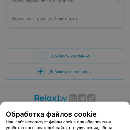
Курсы барменов в Солигорске
Курсы электриков в Солигорске
Добавить компанию
Добавить специалиста
О проекте
Новости проекта
Размещение рекламы
Обработка файлов cookie
Вакансии
Публичный договор
Способы оплаты
Наш сайт использует файлы cookie для обеспечения
Публичный договор по использованию сервиса
удобства пользователей сайта, его улучшения, сбора
«Афиша»