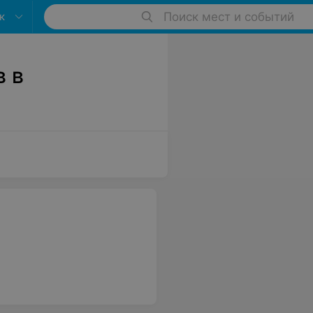
к
Поиск мест и событий
в в