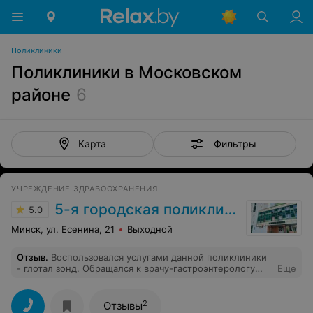
Поликлиники
Поликлиники в Московском
районе
6
Фильтры
Карта
УЧРЕЖДЕНИЕ ЗДРАВООХРАНЕНИЯ
5-я городская поликлиника
5.0
Минск, ул. Есенина, 21
Выходной
Отзыв
.
Воспользовался услугами данной поликлиники
- глотал зонд. Обращался к врачу-гастроэнтерологу
Еще
Байрашевскому Аррашиду Матвеевичу. Врач эндоскоп
ввел, не дождавшись пока подействует лидокаин,
грубо и резко. Во время процедуры, Байрашевский
2
Отзывы