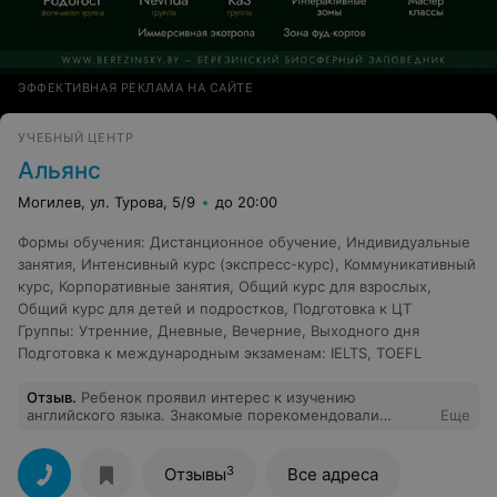
ЭФФЕКТИВНАЯ РЕКЛАМА НА САЙТЕ
УЧЕБНЫЙ ЦЕНТР
Альянс
Могилев, ул. Турова, 5/9
до 20:00
Формы обучения
:
Дистанционное обучение
,
Индивидуальные
занятия
,
Интенсивный курс (экспресс-курс)
,
Коммуникативный
курс
,
Корпоративные занятия
,
Общий курс для взрослых
,
Общий курс для детей и подростков
,
Подготовка к ЦТ
Группы
:
Утренние
,
Дневные
,
Вечерние
,
Выходного дня
Подготовка к международным экзаменам
:
IELTS
,
TOEFL
Отзыв
.
Ребенок проявил интерес к изучению
английского языка. Знакомые порекомендовали
Еще
записаться в Учебный Центр "Альянс". Очень довольны
своим выбором, ребенок с огромным удовольствием
посещает занятия. Да и уровень знаний заметно вырос.
3
Отзывы
Все адреса
Спасибо преподавательскому составу, особенно