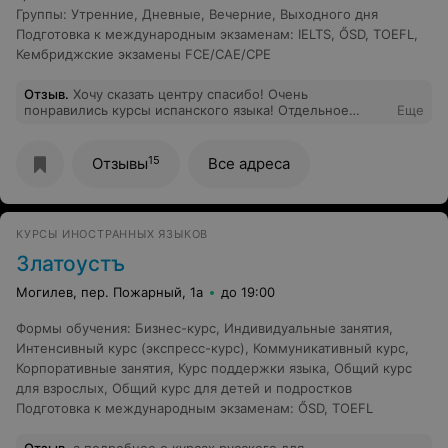
Группы
:
Утренние
,
Дневные
,
Вечерние
,
Выходного дня
Подготовка к международным экзаменам
:
IELTS
,
ŐSD
,
TOEFL
,
Кембриджские экзамены FCE/CAE/CPE
Отзыв
.
Хочу сказать центру спасибо! Очень
понравились курсы испанского языка! Отдельное
Еще
спасибо преподавателю Наталии за доброжелательное
отношение и за то, что теперь я могу поговорить без
посредников со своими друзьями из Испании. Если
15
Отзывы
Все адреса
хотите изучать испанский, то советую только Симплэй!
КУРСЫ ИНОСТРАННЫХ ЯЗЫКОВ
Златоустъ
Могилев, пер. Пожарный, 1а
до 19:00
Формы обучения
:
Бизнес-курс
,
Индивидуальные занятия
,
Интенсивный курс (экспресс-курс)
,
Коммуникативный курс
,
Корпоративные занятия
,
Курс поддержки языка
,
Общий курс
для взрослых
,
Общий курс для детей и подростков
Подготовка к международным экзаменам
:
ŐSD
,
TOEFL