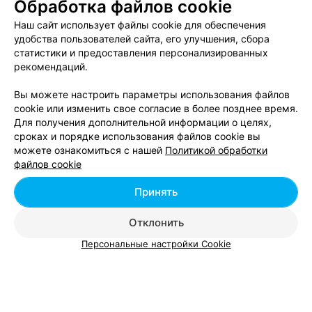
Обработка файлов cookie
Курсы бариста в Могилеве
Наш сайт использует файлы cookie для обеспечения
удобства пользователей сайта, его улучшения, сбора
статистики и предоставления персонализированных
Обучение в Могилеве
рекомендаций.
Вы можете настроить параметры использования файлов
cookie или изменить свое согласие в более позднее время.
Для получения дополнительной информации о целях,
сроках и порядке использования файлов cookie вы
Добавить компанию
можете ознакомиться с нашей
Политикой обработки
файлов cookie
Добавить специалиста
Принять
Отклонить
Персональные настройки Cookie
О проекте
Новости проекта
Размещение рекламы
Вакансии
Публичный договор
Способы оплаты
Публичный договор по использованию сервиса