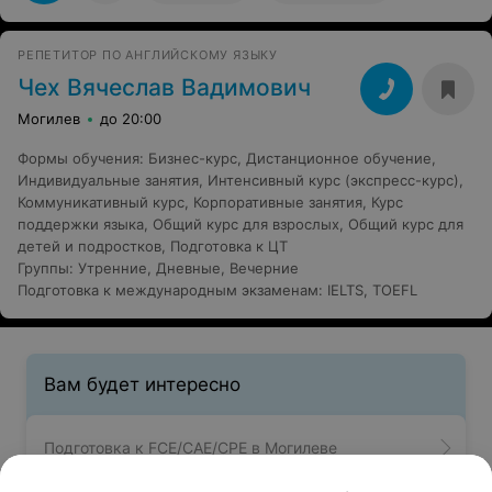
Карине Романовне.
РЕПЕТИТОР ПО АНГЛИЙСКОМУ ЯЗЫКУ
Чех Вячеслав Вадимович
Могилев
до 20:00
Формы обучения
:
Бизнес-курс
,
Дистанционное обучение
,
Индивидуальные занятия
,
Интенсивный курс (экспресс-курс)
,
Коммуникативный курс
,
Корпоративные занятия
,
Курс
поддержки языка
,
Общий курс для взрослых
,
Общий курс для
детей и подростков
,
Подготовка к ЦТ
Группы
:
Утренние
,
Дневные
,
Вечерние
Подготовка к международным экзаменам
:
IELTS
,
TOEFL
Вам будет интересно
Подготовка к FCE/CAE/CPE в Могилеве