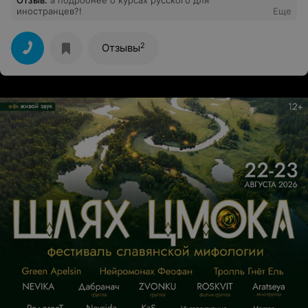
Отзыв
.
а подробнее о курсах русского для
иностранцев?!
Еще
2
Отзывы