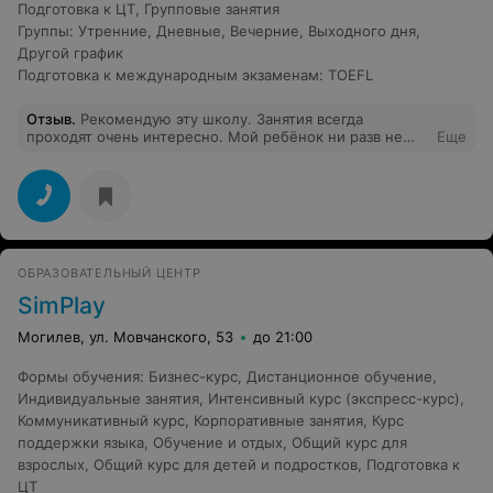
Подготовка к ЦТ
,
Групповые занятия
Группы
:
Утренние
,
Дневные
,
Вечерние
,
Выходного дня
,
Другой график
Подготовка к международным экзаменам
:
TOEFL
Отзыв
.
Рекомендую эту школу. Занятия всегда
проходят очень интересно. Мой ребёнок ни разв не
Еще
пропустил ни одно занятие .
ОБРАЗОВАТЕЛЬНЫЙ ЦЕНТР
SimPlay
Могилев, ул. Мовчанского, 53
до 21:00
Формы обучения
:
Бизнес-курс
,
Дистанционное обучение
,
Индивидуальные занятия
,
Интенсивный курс (экспресс-курс)
,
Коммуникативный курс
,
Корпоративные занятия
,
Курс
поддержки языка
,
Обучение и отдых
,
Общий курс для
взрослых
,
Общий курс для детей и подростков
,
Подготовка к
ЦТ