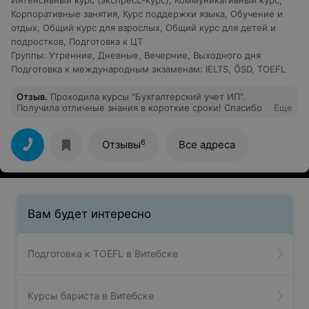
Интенсивный курс (экспресс-курс)
,
Коммуникативный курс
,
Корпоративные занятия
,
Курс поддержки языка
,
Обучение и
отдых
,
Общий курс для взрослых
,
Общий курс для детей и
подростков
,
Подготовка к ЦТ
Группы
:
Утренние
,
Дневные
,
Вечерние
,
Выходного дня
Подготовка к международным экзаменам
:
IELTS
,
ŐSD
,
TOEFL
Отзыв
.
Проходила курсы "Бухгалтерский учет ИП".
Получила отличные знания в короткие сроки! Спасибо
Еще
6
Отзывы
Все адреса
Вам будет интересно
Подготовка к TOEFL в Витебске
Курсы бариста в Витебске