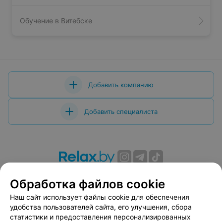
Обучение в Витебске
Добавить компанию
Добавить специалиста
О проекте
Новости проекта
Размещение рекламы
Обработка файлов cookie
Вакансии
Публичный договор
Способы оплаты
Наш сайт использует файлы cookie для обеспечения
Публичный договор по использованию сервиса
удобства пользователей сайта, его улучшения, сбора
«Афиша»
статистики и предоставления персонализированных