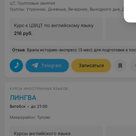
ЦТ
,
Групповые занятия
Группы
:
Утренние
,
Дневные
,
Вечерние
,
Выходного дня
,
Другой
Курс к ЦЭ/ЦТ по английскому языку
216 руб.
Отзыв
.
Брала историю-экспресс (3 мес) для подготовки к поступлению в лицей после 9 класса на профиль ист/общ. Занималась в прошлом году историей. Конспекты краткие, с иллюстрациями. Часто конспекты не адаптированы под чб печать:(( это очень грустно, также есть материалы с очень темным оформлением (относиться ко всем предметам в кедр). Занятия часто очень сильно растягиваются из-за того что во время занятий Влад часто отвлекался на чат с вопросами. Но нельзя не отметить что Влад всегда быстро давал обратную связь, отвечал на вопросы, поддерживал дружелюбную атмосферу в чатах, общался с нами, поздравлял 
Telegram
Записаться
КУРСЫ ИНОСТРАННЫХ ЯЗЫКОВ
ЛИНГВА
Витебск
до 21:00
Микрорайон
:
Тулово
Курсы английского языка