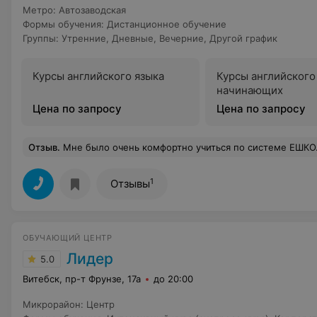
Метро
:
Автозаводская
Формы обучения
:
Дистанционное обучение
Группы
:
Утренние
,
Дневные
,
Вечерние
,
Другой график
Курсы английского языка
Курсы английского
начинающих
Цена по запросу
Цена по запросу
Отзыв
.
Мне было очень комфортно учиться по системе ЕШКО. Во-первых, надо было срочно освоить азы польского и времени ждать "когда группа соберется" у меня не было. Во-вторых, очень доступно и интересно изложен материал (польский - мой 3й иностранный , так что
1
Отзывы
ОБУЧАЮЩИЙ ЦЕНТР
Лидер
5.0
Витебск, пр-т Фрунзе, 17а
до 20:00
Микрорайон
:
Центр