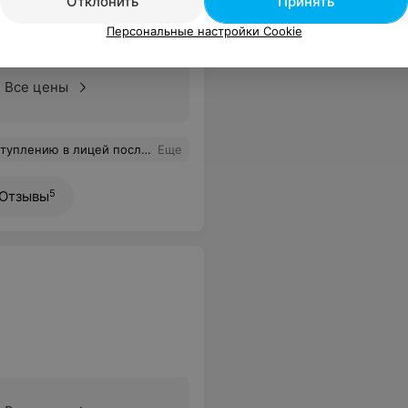
Отклонить
Принять
 график
Персональные настройки Cookie
Все цены
с праздниками и тд. Влад говорит на понятном для детей языке, интересно. Именно с занятий которые проводятся на ютубе я запоминала теорию в фактах. Но это крутой опыт. Спасибо Вам! Кстати, знания по истории я подтянула, в лицей поступила, конспектами пользуюсь
Еще
5
Отзывы