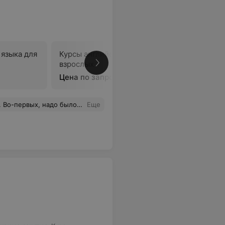
 языка для
Курсы английского языка для
взрослых
В
Цена по запросу
 есть с чем сравнивать). В-третьих. понравилась работа с удаленным преподавателем. Очень современный подход.
Еще