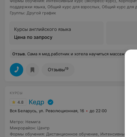
Формы обучения
:
Интенсивный курс (экспресс-курс)
,
Корпорат
поддержки языка
,
Общий курс для взрослых
,
Общий курс для 
Группы
:
Другой график
Курсы английского языка
Цена по запросу
Отзыв
.
Сама я мед.работник и хотела научиться массажу. Курсов по массажу предложено много, я выбрала компанию "Лидер" и не ошиблась. Интересно, доступно, группа дружная, преподаватель, Ольга Викторовна, грамотный, дружелюбный наставник, который не просто отчитал и ушел
19
Отзывы
КУРСЫ
Кедр
4.8
Вся Беларусь, ул. Революционная, 16
до 22:00
Метро
:
Немига
Микрорайон
:
Центр
Формы обучения
:
Дистанционное обучение
,
Интенсивный курс