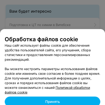
Вам будет интересно
Подготовка к ЦТ по химии в Витебске
Обработка файлов cookie
Подготовка к ЦТ по белорусскому языку в
Витебске
Наш сайт использует файлы cookie для обеспечения
удобства пользователей сайта, его улучшения, сбора
статистики и предоставления персонализированных
Подготовка к ЦТ по русскому языку в Витебске
рекомендаций.
Вы можете настроить параметры использования файлов
cookie или изменить свое согласие в более позднее время.
Для получения дополнительной информации о целях,
сроках и порядке использования файлов cookie вы
можете ознакомиться с нашей
Политикой обработки
Добавить компанию
файлов cookie
Добавить специалиста
Принять