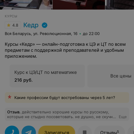
КУРСЫ
Кедр
4.8
Вся Беларусь, ул. Революционная, 16
до 22:00
Курсы «Кедр» — онлайн-подготовка к ЦЭ и ЦТ по всем
предметам с поддержкой преподавателей и удобным
приложением.
Курс к ЦЭ/ЦТ по математике
Все цены
216 руб.
Какие профессии будут востребованы через 5 лет?
Отзыв
.
действительно хорошие курсы по русскому,
которые не стыдно посоветовать. не душно, не скучно,
Еще
но вся нужная информация даётся. объясняют отлично,
всё понятно и на простых примерах. отзывчивая
поддержка, замечательный преподаватель. очень
5
Записаться
Отзывы