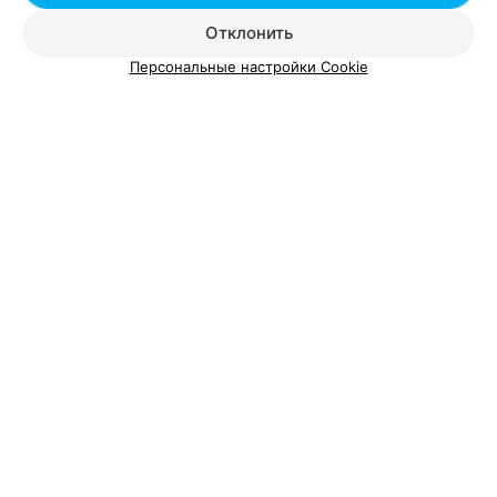
Отклонить
Персональные настройки Cookie
О проекте
Новости проекта
Размещение рекламы
Вакансии
Публичный договор
Способы оплаты
Публичный договор по использованию сервиса
«Афиша»
Пользовательское соглашение
Написать в поддержку
Связаться по вопросам сотрудничества
Написать руководителю relax.by
Персональные настройки cookie
Обработка персональных данных
© 2026 ООО «Артокс Лаб», УНП 191700409, регистрирующий орган -
Минский горисполком
| 220012, Республика Беларусь, г. Минск,