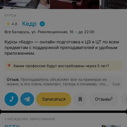
КУРСЫ
Кедр
4.8
Вся Беларусь, ул. Революционная, 16
до 22:00
Курсы «Кедр» — онлайн-подготовка к ЦЭ и ЦТ по всем
предметам с поддержкой преподавателей и удобным
приложением.
Какие профессии будут востребованы через 5 лет?
Отзыв
.
Преподаватель объясняет все на примерах из
жизни, и это очень помогает, теперь я понимаю, что
Еще
такое девальвация, дискриминация и вообще могу это
отличать. Занятия проходили очень легко и я даже
переслушала пару эфиров как подкаст) и я реально
5
Записаться
Отзывы
чувствую, что стала лучше понимать общество. Иногда
уроки чуть затягиваются из-за вопросов, но это скорее
плюс. Курс уже продлила, еще раз спасибо Даше и
Кедрам!
УЧРЕЖДЕНИЕ ОБРАЗОВАНИЯ