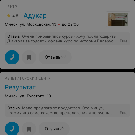
ЦЕНТР
Адукар
4.5
Минск, ул. Московская, 13
до 22:00
Отзыв
.
Очень понравились курсы) Хочу поблагодарить
Дмитрия за годовой офлайн курс по истории Беларуси.
Еще
Смогла подтянуть с 36 баллов до 95 баллов на ЦЭ!
Уроки проходили в приятной атмосфере) Вообщем,
всем рекомендую
80
Отзывы
РЕПЕТИТОРСКИЙ ЦЕНТР
Результат
Минск, ул. Толстого, 10
Отзыв
.
Мало предлагают предметов. Это минус,
потому что само качество преподавания мне очень
Еще
понравилось. Хотел в одном месте и русский и
математику, но пришлось математику искать в другом.
Зато по русскому все было супер: без воды,
3
Отзывы
конкретно, по делу.