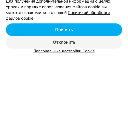
Для получения дополнительной информации о целях,
сроках и порядке использования файлов cookie вы
можете ознакомиться с нашей
Политикой обработки
Добавить компанию
файлов cookie
Добавить специалиста
Принять
Отклонить
Персональные настройки Cookie
О проекте
Новости проекта
Размещение рекламы
Вакансии
Публичный договор
Способы оплаты
Публичный договор по использованию сервиса
«Афиша»
Пользовательское соглашение
Написать в поддержку
Связаться по вопросам сотрудничества
Написать руководителю relax.by
Персональные настройки cookie