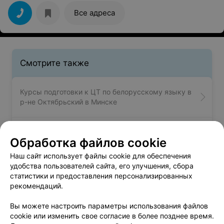
Все адреса
Смотрите также
Курсы подготовки к ЦТ по белорусскому языку в
р-не Октябрьский в Минске
Курсы подготовки к ЦТ по русскому языку в р-не
Обработка файлов cookie
Октябрьский в Минске
Наш сайт использует файлы cookie для обеспечения
удобства пользователей сайта, его улучшения, сбора
Курсы подготовки к ЦТ по химии в р-не
статистики и предоставления персонализированных
Октябрьский в Минске
рекомендаций.
Вы можете настроить параметры использования файлов
cookie или изменить свое согласие в более позднее время.