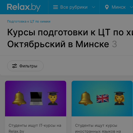
Все рубрики
Минск
Подготовка к ЦТ по химии
Курсы подготовки к ЦТ по х
Октябрьский в Минске
3
Фильтры
Студенты ищут IT-курсы на
Студенты ищут курсы
Relax.by
иностранных языков на