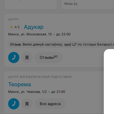
Relax.by
ЦЕНТР
Адукар
4.5
Минск, ул. Московская, 13
до 22:00
Отзыв
.
Вялікі дзякуй настаўніку, здаў ЦТ по гісторыі Беларусі на 99. Вельмі зручна і цікав
80
Отзывы
ЦЕНТР МАТЕМАТИЧЕСКОЙ ПОДГОТОВКИ
Теорема
Минск, ул. Чкалова, 1/2
до 21:00
Все адреса