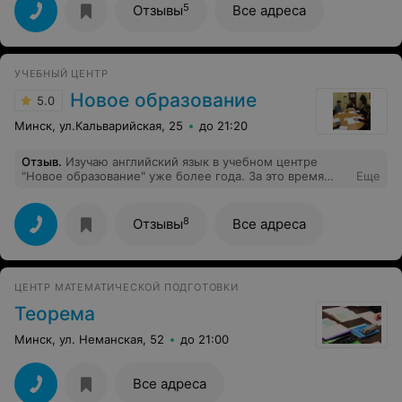
высоте, всегда прозрачно с оплатой и расписанием.
5
Отзывы
Все адреса
УЧЕБНЫЙ ЦЕНТР
Новое образование
5.0
Минск, ул.Кальварийская, 25
до 21:20
Отзыв
.
Изучаю английский язык в учебном центре
"Новое образование" уже более года. За это время
Еще
преподаватель Наталья Дмитриевна показала себя как
очень вежливый, сдержанный и опытный человек.
Даже самые сложные правила английского языка,
8
Отзывы
Все адреса
Наталья может преподнести в самом простом виде,
что позволяет более глубоко и ясно понять, казалось
бы, совершенно недосягаемую для тебя частичку
английского языка. С огромным удовольствием
ЦЕНТР МАТЕМАТИЧЕСКОЙ ПОДГОТОВКИ
посещаю каждое занятие, и в дальнейшем планирую
переходить на новый уровень только здесь!
Теорема
Минск, ул. Неманская, 52
до 21:00
Все адреса