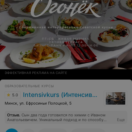
ЭФФЕКТИВНАЯ РЕКЛАМА НА САЙТЕ
ОБРАЗОВАТЕЛЬНЫЕ КУРСЫ
Intensivkurs (ИнтенсивКурс)
5.0
Минск, ул. Ефросиньи Полоцкой, 5
Отзыв
.
Сын два года готовился по химии с Иваном
Анатольевичем. Уникальный подход и по способу
Еще
подачи материала, и по манере общения. Результат -
83 балла на ЦТ. Обратная связь с родителями на