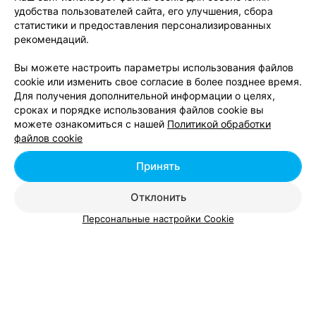
удобства пользователей сайта, его улучшения, сбора
Курсы подготовки к ЦТ по химии в р-не
статистики и предоставления персонализированных
Фрунзенский в Минске
рекомендаций.
Вы можете настроить параметры использования файлов
cookie или изменить свое согласие в более позднее время.
Для получения дополнительной информации о целях,
сроках и порядке использования файлов cookie вы
можете ознакомиться с нашей
Политикой обработки
Добавить компанию
файлов cookie
Добавить специалиста
Принять
Отклонить
Персональные настройки Cookie
О проекте
Новости проекта
Размещение рекламы
Вакансии
Публичный договор
Способы оплаты
Публичный договор по использованию сервиса
«Афиша»