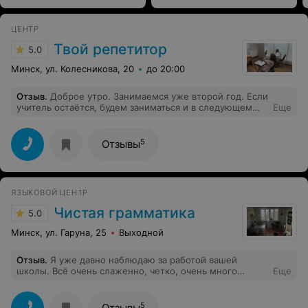
ЦЕНТР
Твой репетитор
5.0
Минск, ул. Колесникова, 20
до 20:00
Отзыв
.
Доброе утро. Занимаемся уже второй год. Если
учитель остаётся, будем заниматься и в следующем
Еще
учебном году). Очень довольны, учитель настолько
грамотно распределяет время урока уделяя внимание
каждому ученику!!! ОЧЕНЬ БЛАГОДАРНЫ!!! Планируем
5
Отзывы
в следующем году ходить как и в этом на математику,
химию, русский язык и добавим английский язык). У
ребёнка нет мотивации к учёбе, а я не сдаюсь, вот
такой творческий тандем.)))
ЯЗЫКОВОЙ ЦЕНТР
Чистая грамматика
5.0
Минск, ул. Гаруна, 25
Выходной
Отзыв
.
Я уже давно наблюдаю за работой вашей
школы. Всё очень слаженно, четко, очень много
Еще
различных вариантов и для ребят, и интересная работа
для учителя, по душе, как мне нравится. По-прежнему
хотела бы у вас работать, Но я ещё на год связана
5
Отзывы