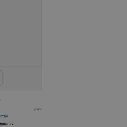
р
© 2026 ООО «Артокс Лаб», УНП 191700409,
регистрирующий орган - Минский горисполком
|
220012, Республика Беларусь, г. Минск,
ства
улица Толбухина, 2, пом. 16 | info@relax.by
 данных