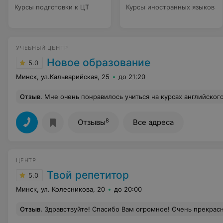
Курсы подготовки к ЦТ
Курсы иностранных языков
УЧЕБНЫЙ ЦЕНТР
Новое образование
5.0
Минск, ул.Кальварийская, 25
до 21:20
Отзыв
.
Мне очень понравилось учиться на курсах английского языка в учебном центре "Новое образование". Преподаватель Наталья четко и доступно объясняет. Мой Английский я
8
Отзывы
Все адреса
ЦЕНТР
Твой репетитор
5.0
Минск, ул. Колесникова, 20
до 20:00
Отзыв
.
Здравствуйте! Спасибо Вам огромное! Очень прекрасные занятия! У моего сына 9 за четверть по физике, и это благодаря Вашим занятиям! Нам очень нравятся занятия в Вашем Центре! И пл