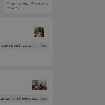
Студенты ищут IT-курсы на
Relax.by
зык намного улучшился. С удовольствием иду на уровень Intermediate.
Еще
анируем в следующем учебном году записаться. Нам, пожалуйста, оставьте место.
Еще