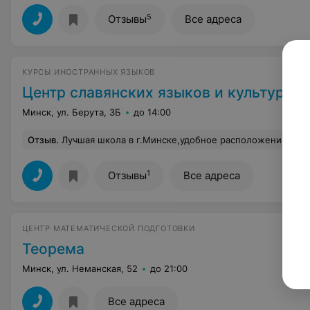
5
Отзывы
Все адреса
КУРСЫ ИНОСТРАННЫХ ЯЗЫКОВ
Центр славянских языков и культур
Минск, ул. Берута, 3Б
до 14:00
Отзыв
.
Лучшая школа в г.Минске,удобное расположение офисов в каждом районе города,а так профессионализм и манера подачи преподавателей за
1
Отзывы
Все адреса
ЦЕНТР МАТЕМАТИЧЕСКОЙ ПОДГОТОВКИ
Теорема
Минск, ул. Неманская, 52
до 21:00
Все адреса