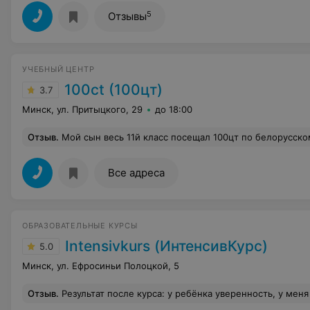
5
Отзывы
УЧЕБНЫЙ ЦЕНТР
100ct (100цт)
3.7
Минск, ул. Притыцкого, 29
до 18:00
Отзыв
.
Мой сын весь 11й класс посещал 100цт по белорусскому языку. Результат очень обрадовал, поскольку до посещения курсов на репетиционном тестировании он набрал 73 балла, а в конце обучения на курсе на РТ по бел мове набрал 90. Это исключительно благодаря этим курсам, но не школе. Очень рекомендую! Однако 
Все адреса
ОБРАЗОВАТЕЛЬНЫЕ КУРСЫ
Intensivkurs (ИнтенсивКурс)
5.0
Минск, ул. Ефросиньи Полоцкой, 5
Отзыв
.
Результат после курса: у ребёнка уверенность, у меня спокойствие. Больше не нужно уговаривать сес