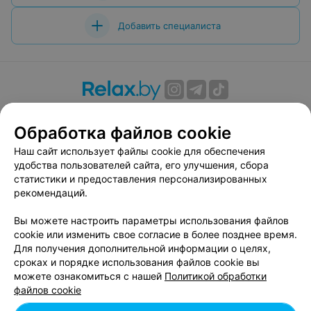
Добавить специалиста
О проекте
Новости проекта
Размещение рекламы
Обработка файлов cookie
Вакансии
Публичный договор
Способы оплаты
Публичный договор по использованию сервиса
Наш сайт использует файлы cookie для обеспечения
«Афиша»
удобства пользователей сайта, его улучшения, сбора
статистики и предоставления персонализированных
Пользовательское соглашение
рекомендаций.
Написать в поддержку
Вы можете настроить параметры использования файлов
Связаться по вопросам сотрудничества
cookie или изменить свое согласие в более позднее время.
Написать руководителю relax.by
Для получения дополнительной информации о целях,
Персональные настройки cookie
сроках и порядке использования файлов cookie вы
можете ознакомиться с нашей
Политикой обработки
Обработка персональных данных
файлов cookie