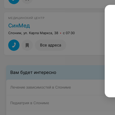
МЕДИЦИНСКИЙ ЦЕНТР
СинМед
Слоним, ул. Карла Маркса, 38
с 07:30
Все адреса
Вам будет интересно
Лечение зависимостей в Слониме
Педиатрия в Слониме