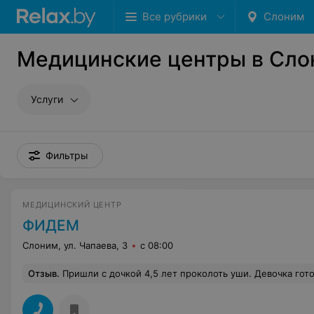
Все рубрики
Слоним
Медицинские центры в Сл
Услуги
Фильтры
МЕДИЦИНСКИЙ ЦЕНТР
ФИДЕМ
Слоним, ул. Чапаева, 3
с 08:00
Отзыв
.
Пришли с дочкой 4,5 лет проколоть уши. Девочка готовилась, очень ждала этот день, для нее это был как праздник. И что мы получили в итоге? "Специалист" сначала проколола одно ухо не по центру, дырка пришлась ближе к щеке (никакой предварительной разметки места прокола не было!!!!). Во втором ухе прокол тоже был сделан не по центру, но уже смещен к затылку. При этом при проколе второго уха с сережки слетела застежка на пол, после чего "специалист" ее пыталась дважды надеть, чем довела ребенка до слез, так как это причиняло ей явную боль. После всего этого мне посоветовали дома снять одну серьгу и после зажи