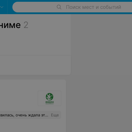
Поиск мест и событий
ониме
2
вления прийти на прокол повторно!!!!! Серьезно? Дочка осталась в полном шоке, как и я. И это в медицинском центре! Не советую туда обращаться, если даже с элементарным проколом ушей такая некомпетентность, что говорить про более серьезные процедуры и заключения.
Еще