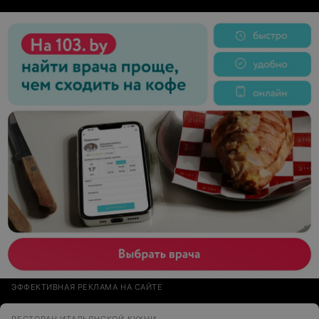
?; - б. почему в кафе нет бесплатного Wi-Fi? ; - в.
почему кофе еле теплый?
ЭФФЕКТИВНАЯ РЕКЛАМА НА САЙТЕ
РЕСТОРАН ИТАЛЬЯНСКОЙ КУХНИ