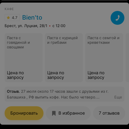
КАФЕ
Bien'to
4.7
Брест, ул. Луцкая, 28/1
с 12:00
Паста с
Паста с курицей
Паста с семгой и
говядиной и
и грибами
креветками
овощами
Цена по
Цена по
Цена по
запросу
запросу
запросу
Отзыв
.
27 июля около 17 часов зашли с друзьями из г.
Балашиха , РФ выпить кофе. Нас было четверо.
Еще
Заказали 4 чашки капучино и 2 штруделя. В кафе кроме
нас не было ни души. Через некоторое время нам
Бронировать
В избранное
7 отзывов
принесли счет в котором была указана сумма
соответствующая 5 чашкам кофе и 2 штруделям. У нас
возникает 3 вопроса: - а. почему у официанта 2+2 = 5