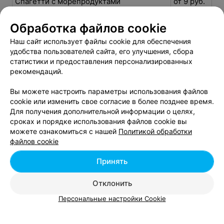
Спагетти с морепродуктами
от 9 руб.
Спагетти с овощами
от 5 руб.
Обработка файлов cookie
Фарфалле с тигровыми креветками и
от 8 руб.
соусом «Маринара»
Наш сайт использует файлы cookie для обеспечения
Фарфалли с птицей и грибами
от 10 руб.
удобства пользователей сайта, его улучшения, сбора
статистики и предоставления персонализированных
Фетуччине с плавленым бри, томатами и
от 15 руб.
рекомендаций.
базиликом
Вы можете настроить параметры использования файлов
cookie или изменить свое согласие в более позднее время.
Для получения дополнительной информации о целях,
сроках и порядке использования файлов cookie вы
можете ознакомиться с нашей
Политикой обработки
Добавить компанию
файлов cookie
Принять
Добавить специалиста
Отклонить
Персональные настройки Cookie