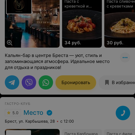
Паста с
Паста сливочн
креветкой и
с креветками
вонголе
34 руб.
30 руб.
Кальян-бар в центре Бреста — уют, стиль и
запоминающаяся атмосфера. Идеальное место
для отдыха и праздников!
Бронировать
В избранн
ГАСТРО-КЛУБ
Место
5.0
Брест, ул. Карбышева, 28
с 12:00
Паста Карбонара
Паста с филе