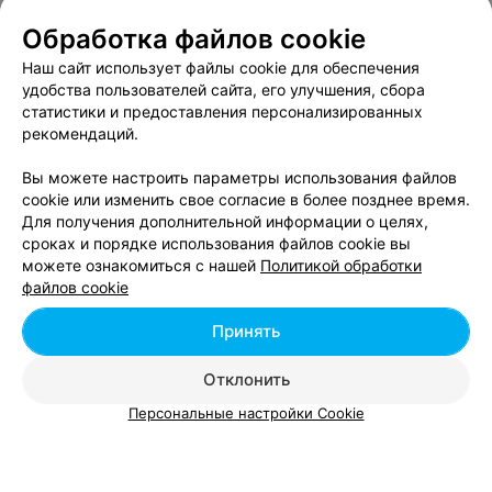
Окрашивание волос в районе Железнодорожный
Обработка файлов cookie
в Гомеле
Наш сайт использует файлы cookie для обеспечения
удобства пользователей сайта, его улучшения, сбора
Ламинирование волос в районе
статистики и предоставления персонализированных
Железнодорожный в Гомеле
рекомендаций.
Вы можете настроить параметры использования файлов
cookie или изменить свое согласие в более позднее время.
Для получения дополнительной информации о целях,
сроках и порядке использования файлов cookie вы
можете ознакомиться с нашей
Политикой обработки
Добавить компанию
файлов cookie
Добавить специалиста
Принять
Отклонить
Персональные настройки Cookie
О проекте
Новости проекта
Размещение рекламы