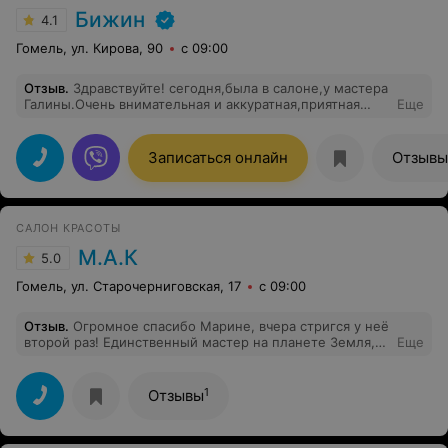
Бижин
4.1
Гомель, ул. Кирова, 90
с 09:00
Отзыв
.
Здравствуйте! сегодня,была в салоне,у мастера
Галины.Очень внимательная и аккуратная,приятная
Еще
девушка.Впечатление от салона положительные.у
меня была стрижка и окраска волос! всё получилась
замечательно, спасибо Галине! пришла
Записаться онлайн
Отзывы
чудовищем,ушла красавицей!)))))всего хорошего
девочки!впредь буду посещать только ваш салон!
САЛОН КРАСОТЫ
М.А.К
5.0
Гомель, ул. Старочерниговская, 17
с 09:00
Отзыв
.
Огромное спасибо Марине, вчера стригся у неё
второй раз! Единственный мастер на планете Земля,
Еще
который понимает, что я хочу!) Администратор – очень
приятная девушка. Я знаю, как сложно найти хороших
администраторов с высоким эмоциональным
1
Отзывы
интеллектом, руководству салона это удалось, и задать
правильную доброжелательную атмосферу. В Гомеле
вообще с сервисом пока плохо, но в этом салоне, я