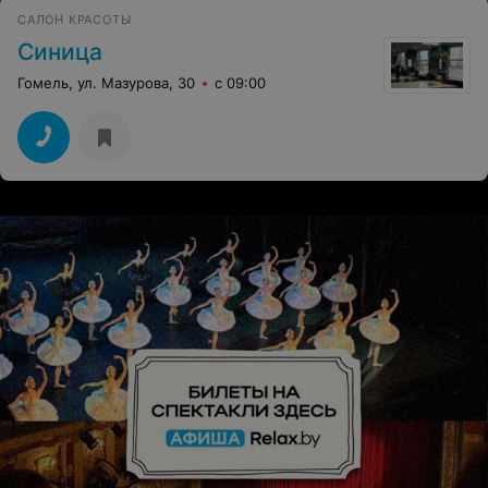
считаю, с задачей справились. Удачи, успехов,
САЛОН КРАСОТЫ
адекватных клиентов!
Синица
Гомель, ул. Мазурова, 30
с 09:00