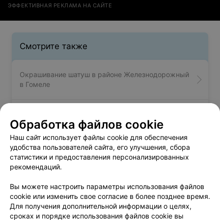
ЭФФЕКТИВНАЯ РЕКЛАМА НА САЙТЕ
Смотрите также
Окрашивание шатуш в районе Железнодорожный
в Гомеле
Окрашивание балаяж в районе
Обработка файлов cookie
Железнодорожный в Гомеле
Наш сайт использует файлы cookie для обеспечения
удобства пользователей сайта, его улучшения, сбора
Мелирование волос в районе Железнодорожный
статистики и предоставления персонализированных
в Гомеле
рекомендаций.
Вы можете настроить параметры использования файлов
cookie или изменить свое согласие в более позднее время.
Для получения дополнительной информации о целях,
сроках и порядке использования файлов cookie вы