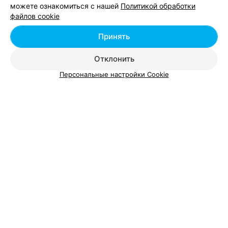
можете ознакомиться с нашей
Политикой обработки
Добавить компанию
файлов cookie
Добавить специалиста
Принять
Отклонить
Персональные настройки Cookie
О проекте
Новости проекта
Размещение рекламы
Вакансии
Публичный договор
Способы оплаты
Публичный договор по использованию сервиса
«Афиша»
Пользовательское соглашение
Написать в поддержку
Связаться по вопросам сотрудничества
Написать руководителю relax.by
Персональные настройки cookie
Обработка персональных данных