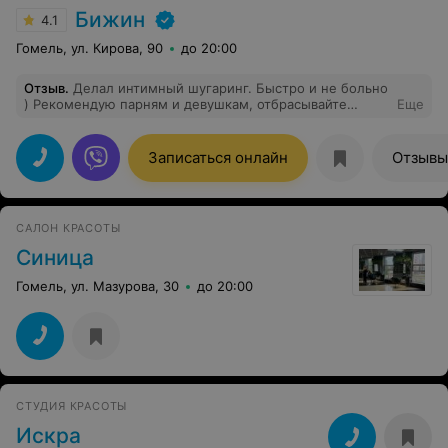
Бижин
4.1
Гомель, ул. Кирова, 90
до 20:00
Отзыв
.
Делал интимный шугаринг. Быстро и не больно
) Рекомендую парням и девушкам, отбрасывайте
Еще
стеснение, страхи и другие не нужные чувства в
сторону и идите к Марине, косметолог салона Бижин
Записаться онлайн
Отзывы
САЛОН КРАСОТЫ
Синица
Гомель, ул. Мазурова, 30
до 20:00
СТУДИЯ КРАСОТЫ
Искра