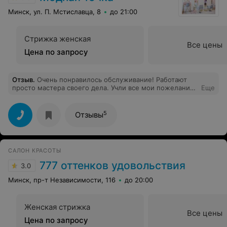
позитивных Клиентов вам побольше!!!!
Минск, ул. П. Мстиславца, 8
до 21:00
Стрижка женская
Все цены
Цена по запросу
Отзыв
.
Очень понравилось обслуживание! Работают
просто мастера своего дела. Учли все мои пожелания
Еще
и я получила массу удовольствия от прически.
Обязательно вернусь еще!
5
Отзывы
САЛОН КРАСОТЫ
777 оттенков удовольствия
3.0
Минск, пр-т Независимости, 116
до 20:00
Женская стрижка
Все цены
Цена по запросу