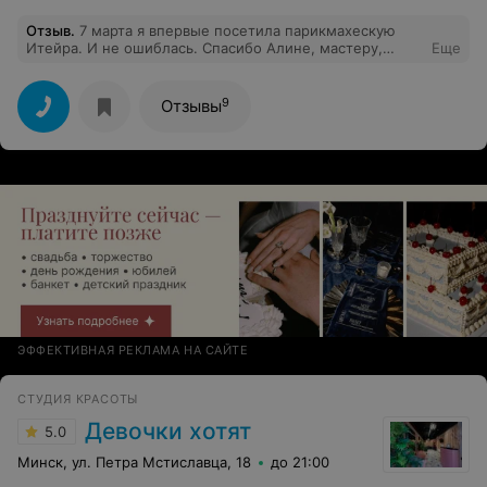
Отзыв
.
7 марта я впервые посетила парикмахескую
Итейра. И не ошиблась. Спасибо Алине, мастеру,
Еще
которая сотворила чудо, Анне, тренеру, за
качественную помощь в работе, вы молодцы, приду к
вам через три недели, девчонки. Удачи вам! Спасибо!
9
Отзывы
ЭФФЕКТИВНАЯ РЕКЛАМА НА САЙТЕ
СТУДИЯ КРАСОТЫ
Девочки хотят
5.0
Минск, ул. Петра Мстиславца, 18
до 21:00