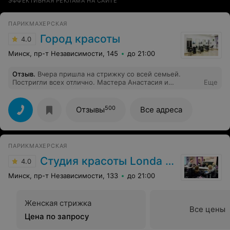
ЭФФЕКТИВНАЯ РЕКЛАМА НА САЙТЕ
ПАРИКМАХЕРСКАЯ
Город красоты
4.0
Минск, пр-т Независимости, 145
до 21:00
Отзыв
.
Вчера пришла на стрижку со всей семьей.
Постригли всех отлично. Мастера Анастасия и
Еще
Каролина выслушали пожелания как детей, так и мои.
Будем ходить сюда!
500
Отзывы
Все адреса
ПАРИКМАХЕРСКАЯ
Студия красоты Londa (Лонда)
4.0
Минск, пр-т Независимости, 133
до 21:00
Женская стрижка
Все цены
Цена по запросу