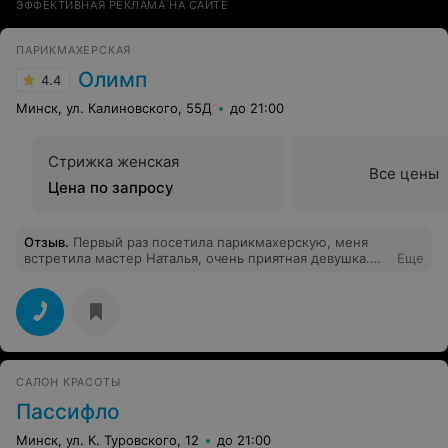
ЭФФЕКТИВНАЯ РЕКЛАМА НА САЙТЕ
ПАРИКМАХЕРСКАЯ
Олимп
4.4
Минск, ул. Калиновского, 55Д
до 21:00
Стрижка женская
Все цены
Цена по запросу
Отзыв
.
Первый раз посетила парикмахерскую, меня
встретила мастер Наталья, очень приятная девушка.
Еще
Мастер помогла определиться со стрижкой,подсказала
средства ухода для волос да и просто во время
стрижки было очень приятно побеседовать с
настоящим профессионалом! Ещё хочу отметь очень
приятную атмосферу в самой парикмахерской. Более
того интерьер украшают живые аквариумные рыбки.
Благодарю Вас за вашу работу, а также спасибо
САЛОН КРАСОТЫ
руководству за приятную и уютную атмосферу в
парикмахерской!
Пассифло
Минск, ул. К. Туровского, 12
до 21:00