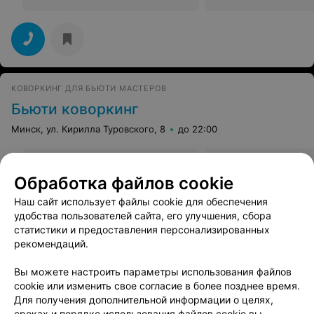
КОВОРКИНГ ДЛЯ БЬЮТИ МАСТЕРОВ
Бьюти коворкинг
Минск, ул. Кирилла Туровского, 8
до 22:00
Стрижка женская
Все цены
Обработка файлов cookie
Цена по запросу
Наш сайт использует файлы cookie для обеспечения
удобства пользователей сайта, его улучшения, сбора
статистики и предоставления персонализированных
рекомендаций.
Вы можете настроить параметры использования файлов
АТЕЛЬЕ КРАСОТЫ
cookie или изменить свое согласие в более позднее время.
Fonina
Для получения дополнительной информации о целях,
сроках и порядке использования файлов cookie вы