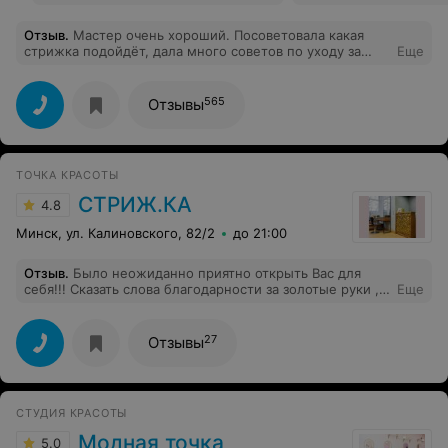
Отзыв
.
Мастер очень хороший. Посоветовала какая
стрижка подойдёт, дала много советов по уходу за
Еще
волосами и как быстро уложить волосы. Очень
понравился результат работы. Рекомендую.
565
Отзывы
ТОЧКА КРАСОТЫ
СТРИЖ.КА
4.8
Минск, ул. Калиновского, 82/2
до 21:00
Отзыв
.
Было неожиданно приятно открыть Вас для
себя!!! Сказать слова благодарности за золотые руки ,
Еще
доброе отношение и терпение мастеров своего дела,
значит ничего не сказать про это атмосферное
местечко под названием «Стриж.ка» !!!! Я впервые
27
Отзывы
столкнулась с ситуацией,когда мастер увидев
сомнение на твоем лице, не стушевался а просто взял
и сделал. Сделал так классно, что я сегодня хожу по
всей квартире от зеркала до зеркала и любуюсь
СТУДИЯ КРАСОТЫ
собой!!! Сегодня вы стали моим спасителем, а я стала
вашей поклонницей! Удачи всему коллективу,
Модная точка
5.0