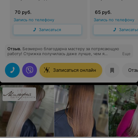
70 руб.
65 руб.
Запись по телефону
Запись по телефону
Записаться
Записать
Отзыв
.
Безмерно благодарна мастеру за потрясающую
работу! Стрижка получилась даже лучше, чем я
Еще
представляла, — просто идеал. Полностью довольна,
100% восторга!
Записаться онлайн
Отз