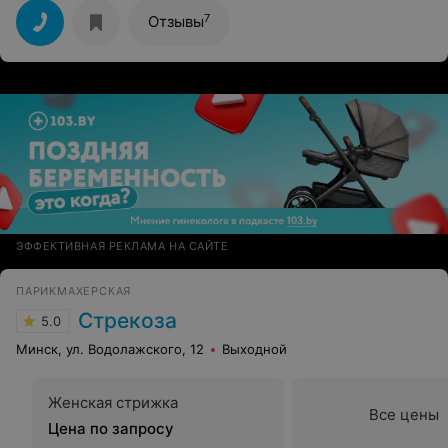
всегда, что это невозможно.
7
Отзывы
ЭФФЕКТИВНАЯ РЕКЛАМА НА САЙТЕ
ПАРИКМАХЕРСКАЯ
Стрекоза
5.0
Минск, ул. Водолажского, 12
Выходной
Женская стрижка
Все цены
Цена по запросу