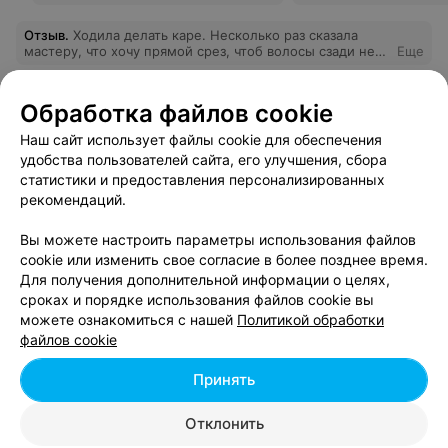
Отзыв
.
Ходила делать каре. Несколько раз сказала
мастеру, что хочу прямой срез, чтоб волосы сзади не
Еще
были длиньше передних. Она каждый раз говорила,
что поняла как я хочу и все сравняет. В итоге
подстригла полукругом каким-то. Не рекомендую.
5
Отзывы
Все адреса
Обработка файлов cookie
Наш сайт использует файлы cookie для обеспечения
удобства пользователей сайта, его улучшения, сбора
статистики и предоставления персонализированных
рекомендаций.
Смотрите также
Вы можете настроить параметры использования файлов
cookie или изменить свое согласие в более позднее время.
Ламинирование волос в м-р Великий лес
Для получения дополнительной информации о целях,
(Военный городок) в Минске
сроках и порядке использования файлов cookie вы
можете ознакомиться с нашей
Политикой обработки
файлов cookie
Принять
Парикмахерские в Военном городке в Минске
Отклонить