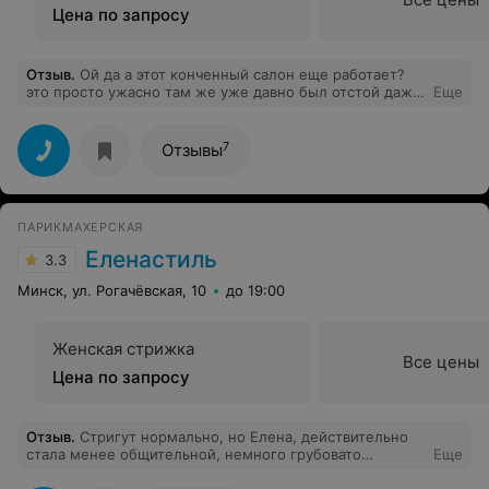
Цена по запросу
Отзыв
.
Ой да а этот конченный салон еще работает?
это просто ужасно там же уже давно был отстой даже
Еще
мастеров нет Что за салон без мастеров даже
маникюра нет
7
Отзывы
ПАРИКМАХЕРСКАЯ
Еленастиль
3.3
Минск, ул. Рогачёвская, 10
до 19:00
Женская стрижка
Все цены
Цена по запросу
Отзыв
.
Стригут нормально, но Елена, действительно
стала менее общительной, немного грубовато
Еще
отвечает, не слышит то, как я прошу постричь, говорит