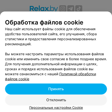
О проекте
Новости проекта
Размещение рекламы
Обработка файлов cookie
Вакансии
Публичный договор
Способы оплаты
Наш сайт использует файлы cookie для обеспечения
Публичный договор по использованию сервиса
удобства пользователей сайта, его улучшения, сбора
«Афиша»
статистики и предоставления персонализированных
Пользовательское соглашение
рекомендаций.
Написать в поддержку
Вы можете настроить параметры использования файлов
Связаться по вопросам сотрудничества
cookie или изменить свое согласие в более позднее время.
Написать руководителю relax.by
Для получения дополнительной информации о целях,
сроках и порядке использования файлов cookie вы
Персональные настройки cookie
можете ознакомиться с нашей
Политикой обработки
Обработка персональных данных
файлов cookie
Принять
© 2026 ООО «Артокс Лаб», УНП 191700409, регистрирующий орган -
Отклонить
Минский горисполком
| 220012, Республика Беларусь, г. Минск,
улица Толбухина, 2, пом. 16 | info@relax.by
Персональные настройки Cookie