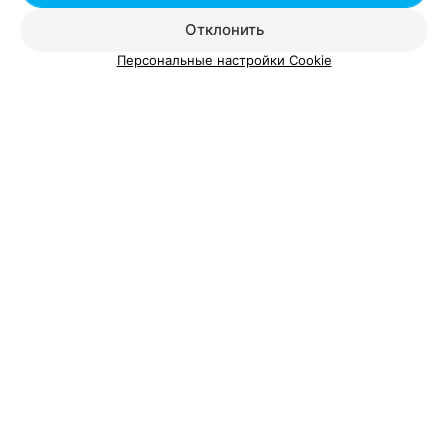
Отклонить
Персональные настройки Cookie
ЭФФЕКТИВНАЯ РЕКЛАМА НА САЙТЕ
БЬЮТИ-КОВОРКИНГ
Granse Studio
Минск, ул. Марьевская, 7А
до 21:00
Женская стрижка