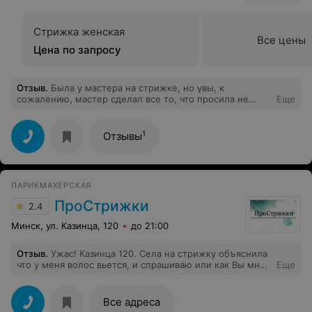
Стрижка женская
Все цены
Цена по запросу
Отзыв
.
Была у мастера на стрижке, но увы, к
сожалению, мастер сделал все то, что просила не
Еще
делать(( Просьба прислушиваться к просьбам клиента!
1
Отзывы
ПАРИКМАХЕРСКАЯ
ПроСтрижки
2.4
Минск, ул. Казинца, 120
до 21:00
Отзыв
.
Ужас! Казинца 120. Села на стрижку объяснила
что у меня волос вьется, и спрашиваю или как Вы мне
Еще
посоветуете как лучше для моих волос, она заявила-
да мне без разницы как стричь!! Успела убежать от
туда
Все адреса