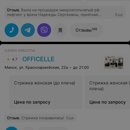
Отзыв
.
Была на процедуре микроигольчатый рф-
лифтинг у врача Надежды Сергеевны, приятная
Еще
девушка и квалифицированнный специалист, дала мне
полную информацию по моему запросу, подсказала ,
что будет для меня наилучшим решением. Также в
166
Отзывы
центре приятный и вежливый персонал
САЛОН КРАСОТЫ
OFFICELLE
4.7
Минск, ул. Красноармейская, 22а
до 21:00
Стрижка женская (до плеча)
Стрижка женская 
плеча)
Цена по запросу
Цена по запросу
Отзыв
.
Стрижка понравилась!
Еще