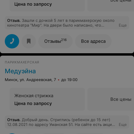
Цена по запросу
Отзыв
.
Зашли с дочкой 5 лет в парикмахерскую около
кинотеатра "Мир". На двери было написано, что
Еще
стрижка стоит 6,50. После 15 минут ожидания в
очереди я решила уточнить, сколько будет стоить всё
же стрижка (подравнять кончики) ребёнку, оказалось,
216
Отзывы
Все адреса
что 8,99 руб! За что?! Это уже какой-то обман! Мы
ушли и больше туда ни ногой!
ПАРИКМАХЕРСКАЯ
Медуэйна
Минск, ул. Андреевская, 7
до 19:00
Женская стрижка
Все цены
Цена по запросу
Отзыв
.
Добрый день. Стриглись (ребенок до 15 лет)
12.08.2021 по адресу Уманская 51. На сайте есть акция,
Еще
в парикмахерской про нее никто не знает. Скидку не
предоставили.