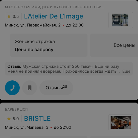
Огромное спасибо!
МАСТЕРСКАЯ ИМИДЖА И ХУДОЖЕСТВЕННОГО ОБРАЗОВАНИЯ
L’Atelier De L’Image
3.5
Минск, ул. Первомайская, 2
до 22:00
Женская стрижка
Все цены
Цена по запросу
Отзыв
.
Мужская стрижка стоит 250 тысяч. Еще ни разу
меня не приняли вовремя. Приходилось всегда ждать
Еще
по 20 минут. Во время стрижки Татьяна всё время
куда-то уходит. Несмотря на то что стрижёт
действительно хорошо, но туда больше ни ногой!
28
Отзывы
БАРБЕРШОП
BRISTLE
5.0
Минск, ул. Чапаева, 3
до 22:00