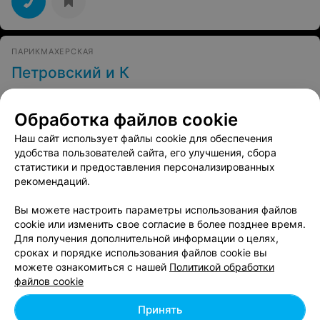
ПАРИКМАХЕРСКАЯ
Петровский и К
Минск, ул. Первомайская, 22к2
до 20:00
Обработка файлов cookie
Стрижка женская
Наш сайт использует файлы cookie для обеспечения
Все цены
Цена по запросу
удобства пользователей сайта, его улучшения, сбора
статистики и предоставления персонализированных
рекомендаций.
Вы можете настроить параметры использования файлов
cookie или изменить свое согласие в более позднее время.
Для получения дополнительной информации о целях,
сроках и порядке использования файлов cookie вы
можете ознакомиться с нашей
Политикой обработки
файлов cookie
Принять