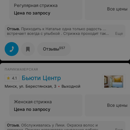
Регулярная стрижка
Все цены
Цена по запросу
Отзыв
.
Приходить к Наталье одна только радость ...
встречает всегда с улыбкой . Стрижка проходит так
Еще
быстро , что даже не хочется уходить ...прихожу уже к
ней как к близкому человеку !!! Ибо всегда слушает
мои рассказы ,всегда находим о чем поговорить , и это
557
Отзывы
очень круто! Руки такие нежные , вежливая,
трудолюбивая. Вообщем скоро приду опять ! Спасибо
Наталья за стрижку и хорошее настроение!
ПАРИКМАХЕРСКАЯ
Бьюти Центр
4.1
Минск, ул. Берестянская, 3
Выходной
Женская стрижка
Все цены
Цена по запросу
Отзыв
.
Обслуживалась у Лики. Окраска волос и
стрижка. Причем исправляла неудачную работу
Еще