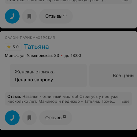
другого мастера. Великолепный профессионал,
приятный человек, осталась очень довольна. Все на
высшем уровне. Окраска ровная, стрижка
23
Отзывы
укладывается идеально дома самострятельно ( это
очень важно! Именно это и является показателем
качественной стрижки!) Вообщем все рекомендую
этого мастера. Салон очень опрятный, персонал
САЛОН-ПАРИКМАХЕРСКАЯ
внимательный. Успехов и процветания этой чудесной
студии.
Татьяна
5.0
Минск, ул. Ульяновская, 33
до 18:00
Женская стрижка
Все цены
Цена по запросу
Отзыв
.
Наталья - отличный мастер! Стригусь у нее уже
несколько лет. Маникюр и педикюр - Татьяна. Тоже
Еще
отличный специалист. Рекомендую.
13
Отзывы