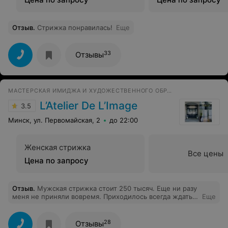
Отзыв
.
Стрижка понравилась!
Еще
33
Отзывы
МАСТЕРСКАЯ ИМИДЖА И ХУДОЖЕСТВЕННОГО ОБРАЗОВАНИЯ
L’Atelier De L’Image
3.5
Минск, ул. Первомайская, 2
до 22:00
Женская стрижка
Все цены
Цена по запросу
Отзыв
.
Мужская стрижка стоит 250 тысяч. Еще ни разу
меня не приняли вовремя. Приходилось всегда ждать
Еще
по 20 минут. Во время стрижки Татьяна всё время
куда-то уходит. Несмотря на то что стрижёт
действительно хорошо, но туда больше ни ногой!
28
Отзывы