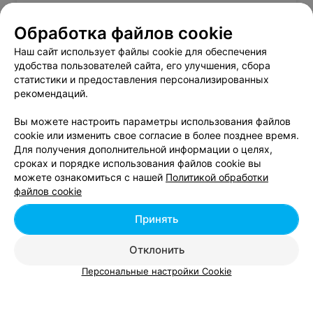
Обработка файлов cookie
Окрашивание волос возле метро Первомайская
в Минске
Наш сайт использует файлы cookie для обеспечения
удобства пользователей сайта, его улучшения, сбора
статистики и предоставления персонализированных
Парикмахерские у метро Первомайская
рекомендаций.
Вы можете настроить параметры использования файлов
cookie или изменить свое согласие в более позднее время.
Для получения дополнительной информации о целях,
сроках и порядке использования файлов cookie вы
можете ознакомиться с нашей
Политикой обработки
Добавить компанию
файлов cookie
Добавить специалиста
Принять
Отклонить
Персональные настройки Cookie
О проекте
Новости проекта
Размещение рекламы