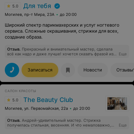
Для тебя
5.0
Могилев, пр-т Мира, 23А
до 20:00
Широкий спектр парикмахерских и услуг ногтевого
сервиса. Сложные окрашивания, стрижки для всех,
создание образа.
Отзыв
.
Прекрасный и внимательный мастер, сделала
всё как надо и даже лучше! хочется сказать фразой из
Еще
кинофильма "Москва слезам не верит":"Как долго я
тебя искала"! наконец -то я нашла своего мастера!
спасибо огромное Виктории
Записаться
Новости
Отзывы
САЛОН КРАСОТЫ
The Beauty Club
5.0
Могилев, ул. Первомайская, 22а
до 20:00
Отзыв
.
Андрей-удивительный мастер. Стрижка
получилась стильная, весенняя. И что немаловажно,
Еще
очень хорошо укладывается.