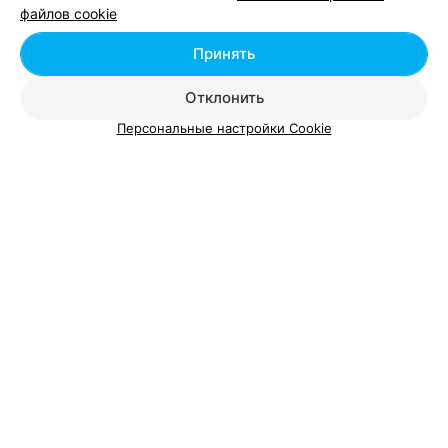
файлов cookie
Добавить специалиста
Принять
Отклонить
Персональные настройки Cookie
О проекте
Новости проекта
Размещение рекламы
Вакансии
Публичный договор
Способы оплаты
Публичный договор по использованию сервиса
«Афиша»
Пользовательское соглашение
Написать в поддержку
Связаться по вопросам сотрудничества
Написать руководителю relax.by
Персональные настройки cookie
Обработка персональных данных