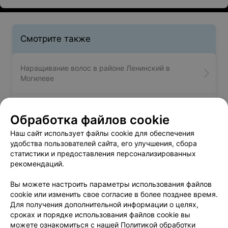
Смотрите также
Наращивание волос в районе Ленинский в
Могилеве
Ламинирование волос в районе Ленинский в
Обработка файлов cookie
Могилеве
Наш сайт использует файлы cookie для обеспечения
удобства пользователей сайта, его улучшения, сбора
Выпрямление волос в районе Ленинский в
статистики и предоставления персонализированных
Могилеве
рекомендаций.
Вы можете настроить параметры использования файлов
cookie или изменить свое согласие в более позднее время.
Для получения дополнительной информации о целях,
сроках и порядке использования файлов cookie вы
можете ознакомиться с нашей
Политикой обработки
Добавить компанию