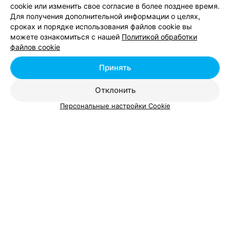
cookie или изменить свое согласие в более позднее время.
Для получения дополнительной информации о целях,
сроках и порядке использования файлов cookie вы
можете ознакомиться с нашей
Политикой обработки
Добавить компанию
файлов cookie
Добавить специалиста
Принять
Отклонить
Персональные настройки Cookie
О проекте
Новости проекта
Размещение рекламы
Вакансии
Публичный договор
Способы оплаты
Публичный договор по использованию сервиса
«Афиша»
Пользовательское соглашение
Написать в поддержку
Связаться по вопросам сотрудничества
Написать руководителю relax.by