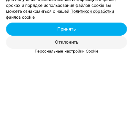
сроках и порядке использования файлов cookie вы
можете ознакомиться с нашей
Политикой обработки
Добавить компанию
файлов cookie
Добавить специалиста
Принять
Отклонить
Персональные настройки Cookie
О проекте
Новости проекта
Размещение рекламы
Вакансии
Публичный договор
Способы оплаты
Публичный договор по использованию сервиса
«Афиша»
Пользовательское соглашение
Написать в поддержку
Связаться по вопросам сотрудничества
Написать руководителю relax.by
Персональные настройки cookie