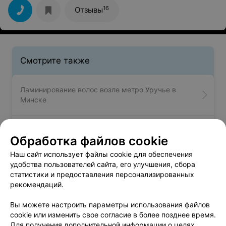
16
Отзывы
Смотрите также
Ламинирование волос возле метро Уручье в
Минске
Наращивание волос возле метро Уручье в
Обработка файлов cookie
Минске
Наш сайт использует файлы cookie для обеспечения
удобства пользователей сайта, его улучшения, сбора
Окрашивание волос возле метро Уручье в
статистики и предоставления персонализированных
Минске
рекомендаций.
Вы можете настроить параметры использования файлов
cookie или изменить свое согласие в более позднее время.
Для получения дополнительной информации о целях,