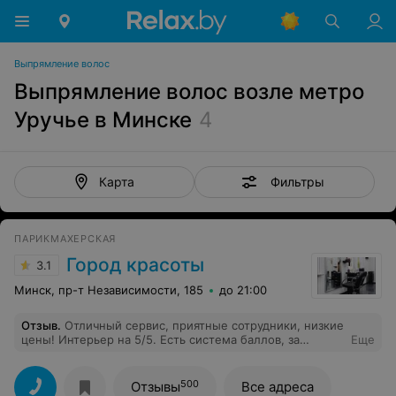
Выпрямление волос
Выпрямление волос возле метро
Уручье в Минске
4
Фильтры
Карта
ПАРИКМАХЕРСКАЯ
Город красоты
3.1
Минск, пр-т Независимости, 185
до 21:00
Отзыв
.
Отличный сервис, приятные сотрудники, низкие
цены! Интерьер на 5/5. Есть система баллов, за
Еще
которую можно сделать стрижку бесплатно.
Благодарю за профессионализм мастера Ольгу! Очень
качественно, рекомендую!
500
Отзывы
Все адреса