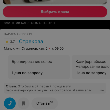
ЭФФЕКТИВНАЯ РЕКЛАМА НА САЙТЕ
ПАРИКМАХЕРСКАЯ
Стрекоза
3.7
Минск, ул. Стариновская, 2
с 09:00
Брондирование волос
Калифорнийское
мелирование воло
Цена по запросу
Цена по запросу
Отзыв
.
Это был мой первый поход в эту
парикмахерскую и он увы, не состоялся. Я записалась
Еще
на покраску волос и стрижку в Стрекозу так как она
расположена близко к дому. Записалась за неделю,
как раз в день важного для меня мероприятия.
16
Отзывы
Прихожу туда с утра, а мне говорят "Ваш мастер
заболел, приходите в другой день." Телефон они мой