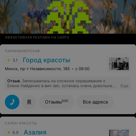
ЭФФЕКТИВНАЯ РЕКЛАМА НА САЙТЕ
ПАРИКМАХЕРСКАЯ
Город красоты
3.1
Минск, пр-т Независимости, 185
с 09:00
Отзыв
.
Записывалась на сложное окрашивание к
Елене Найденко в вип зал, осталась очень довольна.
Еще
Мастер знает свою работу, очень профессионально! В
дальнейшем буду записываться именно к ней!
500
Отзывы
Все адреса
САЛОН КРАСОТЫ
Азалия
5.0