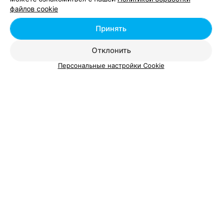
Отзывы
держат форму.
файлов cookie
Принять
ПАРИКМАХЕРСКАЯ
Натали
Отклонить
3.0
Минск, ул. Садовая, 16
с 09:00
Персональные настройки Cookie
Отзыв
.
Да Да Да я согласна с предыдущим отзывом
полностью и еще там хозяин -хам. Им пора уже давно
Еще
закрываться там ни ремонта ни мастеров давно ничего
нет. Еще пишут о себе - " салон" СМЕХ да и только.
7
Отзывы
ПАРИКМАХЕРСКАЯ
ДизайнМикс
Минск, ул. Гинтовта, 20
с 09:00