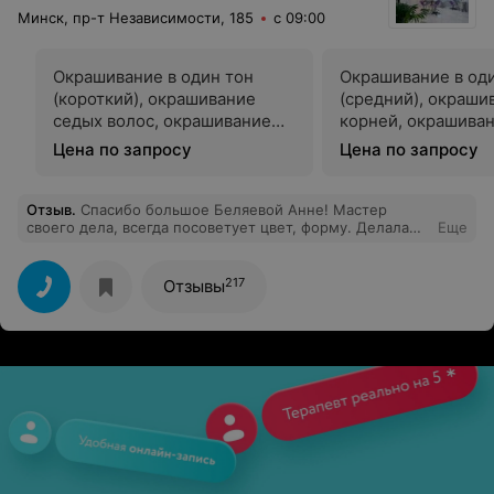
Минск, пр-т Независимости, 185
с 09:00
Окрашивание в один тон
Окрашивание в од
(короткий), окрашивание
(средний), окраши
седых волос, окрашивание
корней, окрашива
корней
волос
Цена по запросу
Цена по запросу
Отзыв
.
Спасибо большое Беляевой Анне! Мастер
своего дела, всегда посоветует цвет, форму. Делала
Еще
сложное окрашивание, стрижку, укладку. Результат
превзошел все мои ожидания! Мастер своего дела!
Всегда внимательна и чутка к моим пожеланиям, удачи
217
Отзывы
Вам и всего наилучшего! Видно, что атмосфера в
салоне доброжелательная. Всем советую посетить
этот салон.