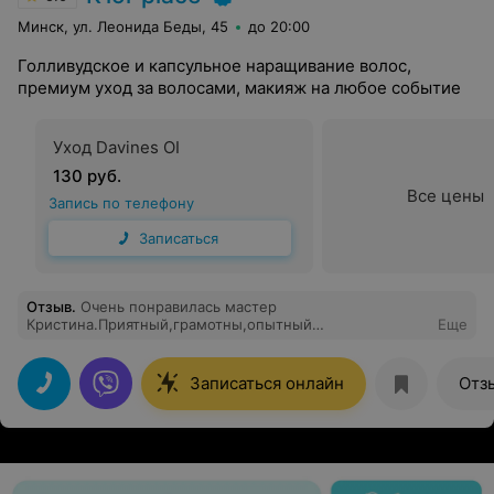
Минск, ул. Леонида Беды, 45
до 20:00
Голливудское и капсульное наращивание волос,
премиум уход за волосами, макияж на любое событие
Уход Davines OI
130 руб.
Все цены
Запись по телефону
Записаться
Отзыв
.
Очень понравилась мастер
Кристина.Приятный,грамотны,опытный
Еще
специалист.Очень бережно обращается с клиентом.
Умеет сложные вещи объяснить простым языком.
Ушла не только с красивыми волосами,но и хорошим
Записаться онлайн
Отз
настроением. Обращайтесь девочки к данному
специалисту.