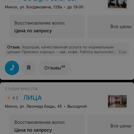
равноценна звонку по телефону. Пришла ... И опять
тоже самое. Ой, только появилась запись, только
Минск, ул. Богдановича, 128а
до 19:00
обновилось.... Маникюр сделать не можем. Если вам
дорого ваше время и вы действительно хотите быть
уверены, что получите то, на что рассчитывали, то
Восстановление волос
идите в другой салон. Здесь очень ненадежный и
Все цены
непорядочный бизнес!
Цена по запросу
Отзыв
.
Хорошая, качественная услуга по нормальным
ценам! Приняли хорошо - чай, кофе. Работу выполняли
Еще
идеально, как я хотела.
48
Отзывы
СТУДИЯ КРАСОТЫ
ЛИЦА
4.2
Минск, ул. Леонида Беды, 45
Выходной
Восстановление волос
Все цены
Цена по запросу