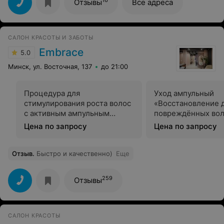
16
Отзывы
Все адреса
САЛОН КРАСОТЫ И ЗАБОТЫ
Embrace
5.0
Минск, ул. Восточная, 137
до 21:00
Процедура для
Уход ампульный
стимулирования роста волос
«Восстановление д
с активным ампульным
повреждённых вол
продуктом для профилактики
Цена по запросу
Цена по запросу
выпадения волос и ухода за
кожей головы
Отзыв
.
Быстро и качественно)
Еще
259
Отзывы
САЛОН КРАСОТЫ