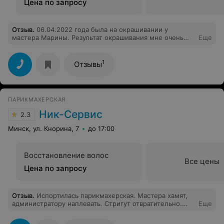
Цена по запросу
Отзыв
.
06.04.2022 года была на окрашивании у
мастера Марины. Результат окрашивания мне очень
Еще
понравился, но к сожалению моя байка была
испорчена! Очень не приятно!
1
Отзывы
ПАРИКМАХЕРСКАЯ
Ник-Сервис
2.3
Минск, ул. Кнорина, 7
до 17:00
Восстановление волос
Все цены
Цена по запросу
Отзыв
.
Испортилась парикмахерская. Мастера хамят,
администратору наплевать. Стригут отвратительно.
Еще
Цены космос. Никому не советую.