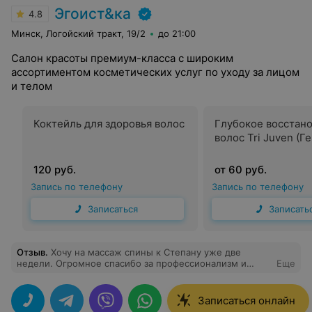
Эгоист&ка
4.8
Минск, Логойский тракт, 19/2
до 21:00
Салон красоты премиум-класса с широким
ассортиментом косметических услуг по уходу за лицом
и телом
Коктейль для здоровья волос
Глубокое восстан
волос Tri Juven (Г
120 руб.
от 60 руб.
Запись по телефону
Запись по телефону
Записаться
Записать
Отзыв
.
Хочу на массаж спины к Степану уже две
недели. Огромное спасибо за профессионализм и
Еще
индивидуальный подход к каждому клиенту. У меня от
длительного отсутствия зарядки и сидячей домашней
работы плохо слушались плечевые суставы. Как
Записаться онлайн
закаменели. Массажем от Степана разработала