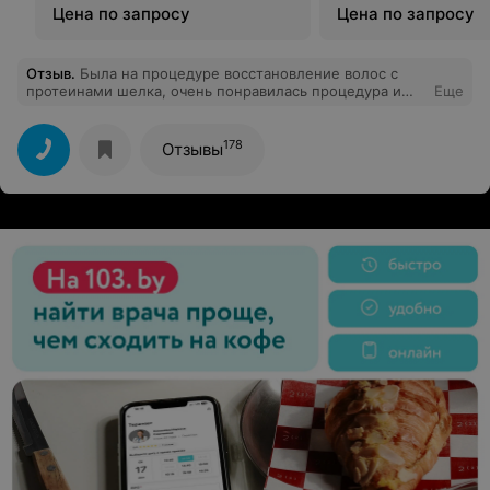
Цена по запросу
Цена по запросу
Отзыв
.
Была на процедуре восстановление волос с
протеинами шелка, очень понравилась процедура и
Еще
мастер которая выполняла ее, все рассказала про
процедуру, а еще дала очень дельные советы по уходу
за волосами. Час провела с пользой. Спасибо.
178
Отзывы