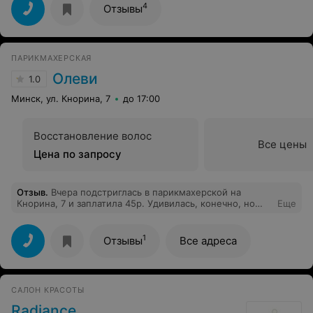
4
Отзывы
ПАРИКМАХЕРСКАЯ
Олеви
1.0
Минск, ул. Кнорина, 7
до 17:00
Восстановление волос
Все цены
Цена по запросу
Отзыв
.
Вчера подстриглась в парикмахерской на
Кнорина, 7 и заплатила 45р. Удивилась, конечно, но
Еще
растерялась и заплатила. Постригли неплохо, но за эти
деньги могла бы 2 раза это сделать. В прайсе на сайте
стоит 17-27р. женская стрижка, стоимость не
1
Отзывы
Все адреса
объявляли. Могла бы вообще не платить. Имейте
ввиду - не платите.
САЛОН КРАСОТЫ
Radiance