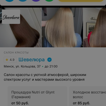
плечевые суставы. Персонал салона тоже порадовал,
общительный и добродушный. Каждый раз приятно
приходить.
САЛОН КРАСОТЫ
Шевелюра
4.9
Минск, ул. Кольцова, 37
до 21:00
Салон красоты с уютной атмосферой, широким
спектром услуг и мастерами высокого уровня
Процедура Nutri от Glynt
Холодное восстан
(Германия)
волос
от 50 руб.
от 85 руб.