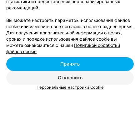
статистики и предоставления персонализированных
рекомендаций.
Вы можете настроить параметры использования файлов
cookie или изменить свое согласие в более позднее время.
ЭФФЕКТИВНАЯ РЕКЛАМА НА САЙТЕ
Для получения дополнительной информации о целях,
сроках и порядке использования файлов cookie вы
САЛОН КРАСОТЫ
можете ознакомиться с нашей
Политикой обработки
PANDA beauty
файлов cookie
Минск, ул. Корш-Саблина, 2
до 21:00
Принять
Ботокс для волос
Холодное восстан
Отклонить
волос
Персональные настройки Cookie
Цена по запросу
Цена по запросу
Студия Алеси Зеневич