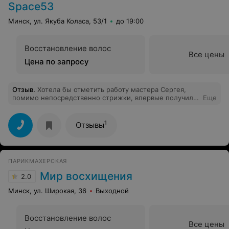
Space53
Минск, ул. Якуба Коласа, 53/1
до 19:00
Восстановление волос
Все цены
Цена по запросу
Отзыв
.
Хотела бы отметить работу мастера Сергея,
помимо непосредственно стрижки, впервые получила
Еще
действительно профессиональную консультацию по
уходу за волосами! Да и вообще очень довольна
качеством, уровнем обслуживания и
1
Отзывы
непринужденностью беседы. Еще раз спасибо! Все
было круто! :)
ПАРИКМАХЕРСКАЯ
Мир восхищения
2.0
Минск, ул. Широкая, 36
Выходной
Восстановление волос
Все цены