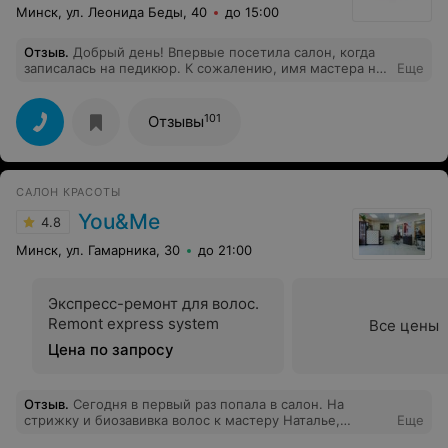
Минск, ул. Леонида Беды, 40
до 15:00
Отзыв
.
Добрый день! Впервые посетила салон, когда
записалась на педикюр. К сожалению, имя мастера не
Еще
запомнила, но в восторге осталась полном. Цены
выше, чем в парикмахерских, но и уровень совсем
другой. Хорошие и аккуратные мастера, дорогая
101
Отзывы
косметика и инструменты. Не жалею потраченных
средств, а время пролетело так быстро и легко, что
хочется возвращаться туда снова и снова.
Администраторы тоже очень понравились. И девушка
САЛОН КРАСОТЫ
которая первый раз помогала выборами мастера, и
вторая, которая встречала.
You&Me
4.8
Минск, ул. Гамарника, 30
до 21:00
Экспресс-ремонт для волос.
Remont express system
Все цены
Цена по запросу
Отзыв
.
Сегодня в первый раз попала в салон. На
стрижку и биозавивка волос к мастеру Наталье,
Еще
осталась очень довольна. Работа была выполнена