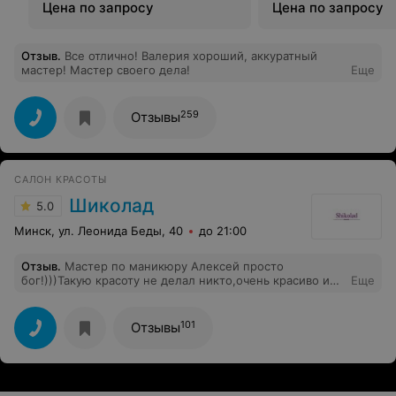
продуктом для профилактики
Цена по запросу
Цена по запросу
выпадения волос и ухода за
кожей головы
Отзыв
.
Все отлично! Валерия хороший, аккуратный
мастер! Мастер своего дела!
Еще
259
Отзывы
САЛОН КРАСОТЫ
Шиколад
5.0
Минск, ул. Леонида Беды, 40
до 21:00
Отзыв
.
Мастер по маникюру Алексей просто
бог!)))Такую красоту не делал никто,очень красиво и
Еще
аккуратно,и человек он очень приветливый.Люблю
его))))
101
Отзывы