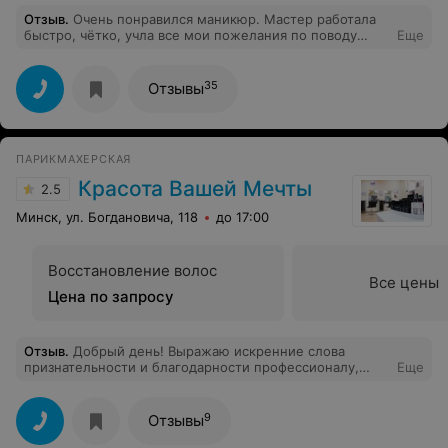
Отзыв
.
Очень понравился маникюр. Мастер работала
быстро, чётко, учла все мои пожелания по поводу
Еще
дизайна и цвета, да и по цене все устроило. Буду
рекомендовать своим знакомым и друзьям!
35
Отзывы
ПАРИКМАХЕРСКАЯ
Красота Вашей Мечты
2.5
Минск, ул. Богдановича, 118
до 17:00
Восстановление волос
Все цены
Цена по запросу
Отзыв
.
Добрый день! Выражаю искренние слова
признательности и благодарности профессионалу,
Еще
квалифицированному специалисту, внимательному и
чуткому мастеру парикмахерской "Красота Вашей
Мечты" - Анне Сухоцкой!!! Прекрасное выполнение
9
Отзывы
процедур биозавивки и стрижки! Я в восторге!!!
Спасибо!!! Также благодарю весь коллектив