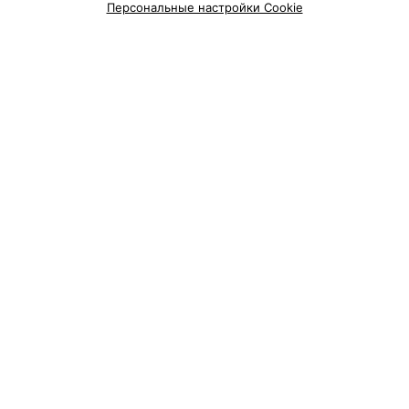
Персональные настройки Cookie
Смотрите также
Биозавивка волос в м-р Зелёный Луг в Минске
Химическая завивка волос в м-р Зелёный Луг в
Минске
Укладка волос в м-р Зелёный Луг в Минске
Добавить компанию
Добавить специалиста