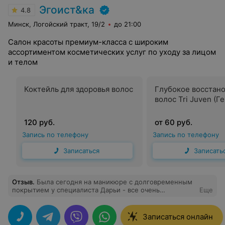
Эгоист&ка
4.8
Минск, Логойский тракт, 19/2
до 21:00
Салон красоты премиум-класса с широким
ассортиментом косметических услуг по уходу за лицом
и телом
Коктейль для здоровья волос
Глубокое восстан
волос Tri Juven (Г
120 руб.
от 60 руб.
Запись по телефону
Запись по телефону
Записаться
Записать
Отзыв
.
Была сегодня на маникюре с долговременным
покрытием у специалиста Дарьи - все очень
Еще
понравилось! И маникюр и покрытие были сделаны
очень качественно и быстро, при этом ни разу не
порезали и не сделали больно, чему я очень рада.
Записаться онлайн
Хотелось бы еще отметить, что администратор очень