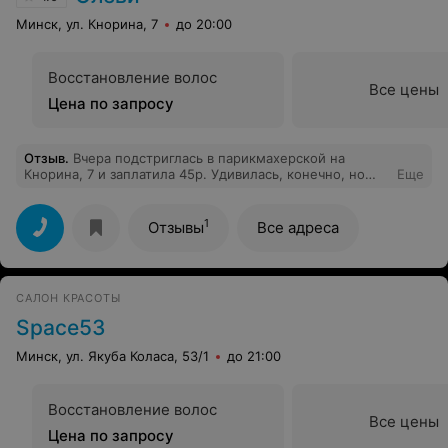
Минск, ул. Кнорина, 7
до 20:00
Восстановление волос
Все цены
Цена по запросу
Отзыв
.
Вчера подстриглась в парикмахерской на
Кнорина, 7 и заплатила 45р. Удивилась, конечно, но
Еще
растерялась и заплатила. Постригли неплохо, но за эти
деньги могла бы 2 раза это сделать. В прайсе на сайте
стоит 17-27р. женская стрижка, стоимость не
1
Отзывы
Все адреса
объявляли. Могла бы вообще не платить. Имейте
ввиду - не платите.
САЛОН КРАСОТЫ
Space53
Минск, ул. Якуба Коласа, 53/1
до 21:00
Восстановление волос
Все цены
Цена по запросу