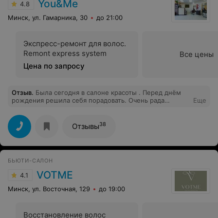
You&Me
4.8
Минск, ул. Гамарника, 30
до 21:00
Экспресс-ремонт для волос.
Remont express system
Все цены
Цена по запросу
Отзыв
.
Была сегодня в салоне красоты . Перед днём
рождения решила себя порадовать. Очень рада
Еще
знакомству и очень благодарна замечательному
мастеру Наталье за оказанные услуги на высоком
профессиональном уровне. А так же за угощения чаем
38
Отзывы
и вкусняшками
БЬЮТИ-САЛОН
VOTME
4.1
Минск, ул. Восточная, 129
до 19:00
Восстановление волос