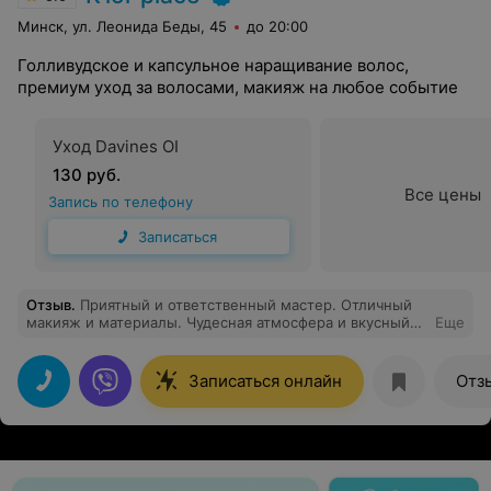
Минск, ул. Леонида Беды, 45
до 20:00
Голливудское и капсульное наращивание волос,
премиум уход за волосами, макияж на любое событие
Уход Davines OI
130 руб.
Все цены
Запись по телефону
Записаться
Отзыв
.
Приятный и ответственный мастер. Отличный
макияж и материалы. Чудесная атмосфера и вкусный
Еще
кофе. Особая благодарность за оперативность и работу
в 4 руки?
Записаться онлайн
Отз