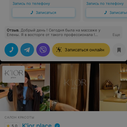
Запись по телефону
Запись по телефону
Записаться
Записать
Отзыв
.
Добрый день ! Сегодня была на массаже у
Елены. Я в восторге от такого профессионала !
Еще
Сильные руки,правильные движения и знаток своего
дела.Много умных и значимых рекомендаций
получила !Хочу сказать огромное спасибо Елене !
Записаться онлайн
САЛОН КРАСОТЫ
K’ior place
5.0