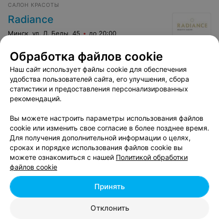
САЛОН КРАСОТЫ
Radiance
Минск, ул. Л. Беды, 45
до 20:00
Обработка файлов cookie
Наш сайт использует файлы cookie для обеспечения
удобства пользователей сайта, его улучшения, сбора
статистики и предоставления персонализированных
Студия Алеси Зеневич
рекомендаций.
Минск, ул. Мележа, 1
до 23:00
Вы можете настроить параметры использования файлов
cookie или изменить свое согласие в более позднее время.
Холодное восстановление
Для получения дополнительной информации о целях,
Все цены
Цена по запросу
сроках и порядке использования файлов cookie вы
можете ознакомиться с нашей
Политикой обработки
файлов cookie
Принять
Отклонить