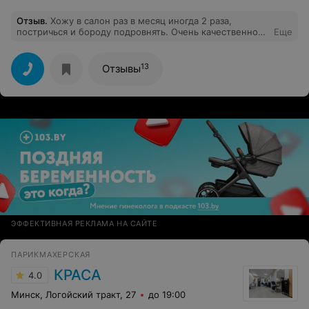
Отзыв
.
Хожу в салон раз в месяц иногда 2 раза,
постричься и бороду подровнять. Очень качественно
Еще
делают. Доволен оч биг Спасибо!
13
Отзывы
ЭФФЕКТИВНАЯ РЕКЛАМА НА САЙТЕ
ПАРИКМАХЕРСКАЯ
КРАСА
4.0
Минск, Логойский тракт, 27
до 19:00