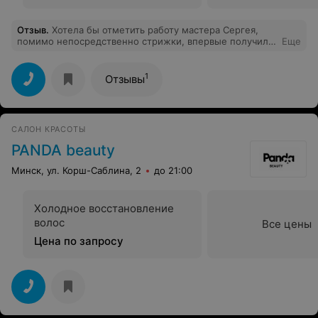
Отзыв
.
Хотела бы отметить работу мастера Сергея,
помимо непосредственно стрижки, впервые получила
Еще
действительно профессиональную консультацию по
уходу за волосами! Да и вообще очень довольна
качеством, уровнем обслуживания и
1
Отзывы
непринужденностью беседы. Еще раз спасибо! Все
было круто! :)
САЛОН КРАСОТЫ
PANDA beauty
Минск, ул. Корш-Саблина, 2
до 21:00
Холодное восстановление
волос
Все цены
Цена по запросу