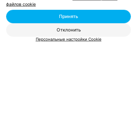
файлов cookie
Укладка волос в м-р Серебрянка в Минске
Принять
Отклонить
Персональные настройки Cookie
Добавить компанию
Добавить специалиста
О проекте
Новости проекта
Размещение рекламы
Вакансии
Публичный договор
Способы оплаты
Публичный договор по использованию сервиса
«Афиша»