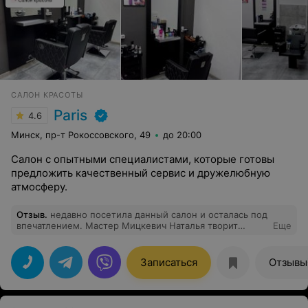
САЛОН КРАСОТЫ
Paris
4.6
Минск, пр-т Рокоссовского, 49
до 20:00
Салон с опытными специалистами, которые готовы
предложить качественный сервис и дружелюбную
атмосферу.
Отзыв
.
недавно посетила данный салон и осталась под
впечатлением. Мастер Мицкевич Наталья творит
Еще
чудеса!!! Я долго не могла найти своего мастера, а тут
она! Теперь буду ходить только в этот салон и только к
ней. Грамотный специалист и приятная в общении
Записаться
Отзывы
девушка. Дала дельный совет по уходу за волосами в
домашних условиях. Спасибо ей огромное! Побольше
бы т таких мастеров1