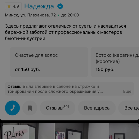
Надежда
4.9
Минск, ул. Плеханова, 72
до 20:00
Здесь предлагают отвлечься от суеты и насладиться
бережной заботой от профессиональных мастеров
бьюти-индустрии
Счастье для волос
Ботокс (кератин) д
(короткие)
от 150 руб.
150 руб.
Отзыв
.
Была впервые в салоне на стрижке и
тонировании после сложного окрашивания у
Еще
Семененко Ольги. Мастер с полуслова понял и
сделал,как хотела. Волосы выглядят прекрасно !
Огромное спасибо!
801
Отзывы
Все адреса
Все ц