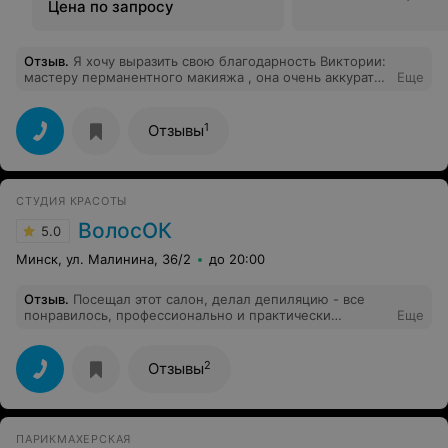
Цена по запросу
Отзыв
.
Я хочу выразить свою благодарность Виктории:
мастеру перманентного макияжа , она очень аккуратно
Еще
и качественно сделала мне стрелочки , мне не
пришлось даже делать коррекцию. Теперь я только к
вам.
1
Отзывы
СТУДИЯ КРАСОТЫ
ВолосОК
5.0
Минск, ул. Малинина, 36/2
до 20:00
Отзыв
.
Посещал этот салон, делал депиляцию - все
понравилось, профессионально и практически
Еще
безболезненно. Порадовала душевная атмосфера и
внимание мастеров.
2
Отзывы
ПАРИКМАХЕРСКАЯ