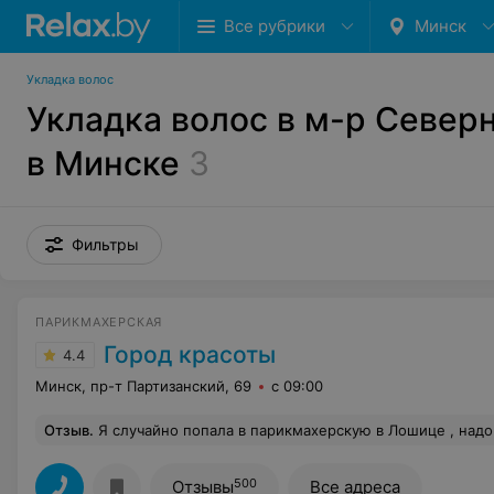
Все рубрики
Минск
Укладка волос
Укладка волос в м-р Север
в Минске
3
Фильтры
ПАРИКМАХЕРСКАЯ
Город красоты
4.4
Минск, пр-т Партизанский, 69
с 09:00
Отзыв
.
Я случайно попала в парикмахерскую в Лошице , надо было срочно привести себя в порядок перед важной встречей. Обслужили быстро и качественно(людей не много было): укладка, маникюр и педи
500
Отзывы
Все адреса