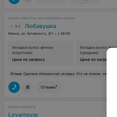
САЛОН КРАСОТЫ-ПОСТИЖЁРНОЕ АТЕЛЬЕ
Любавушка
3.0
Минск, ул. Котовского, 3/1
с 08:00
Укладка волос феном
Укладка волос фен
(короткие)
(средние)
Цена по запросу
Цена по запросу
Отзыв
.
Сделали обалденную укладку. Кто не помню, но спаси
4
Отзывы
САЛОН КРАСОТЫ
Loyarnoyar