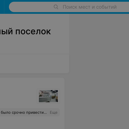
Поиск мест и событий
ный поселок
кюр. Все заняло чуть меньше 3-х часов и по деньгам не накладно! Спасибо,девочки!
Еще