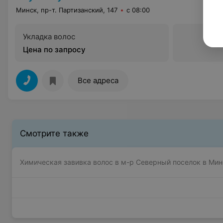
Минск, пр-т. Партизанский, 147
с 08:00
Укладка волос
Цена по запросу
Все адреса
Смотрите также
Химическая завивка волос в м-р Северный поселок в Мин