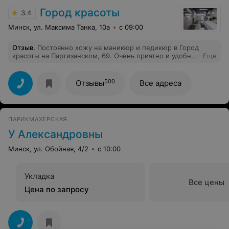
Город красоты
3.4
Минск, ул. Максима Танка, 10а
с 09:00
Отзыв
.
Постоянно хожу на маникюр и педикюр в Город
красоты на Партизанском, 69. Очень приятно и удобно,
Еще
что так близко от дома можно получить качественную
и недорогую услугу. И спасибо девочкам за то, что
познакомили меня с верхним покрытием лака для
500
Отзывы
Все адреса
ногтей Super Gel Top от Reluis. Пользуюсь им теперь
постоянно и всем советую!
ПАРИКМАХЕРСКАЯ
У Александровны
Минск, ул. Обойная, 4/2
с 10:00
Укладка
Все цены
Цена по запросу