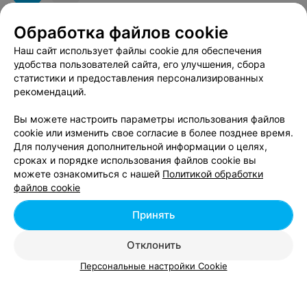
Обработка файлов cookie
Наш сайт использует файлы cookie для обеспечения
Смотрите также
удобства пользователей сайта, его улучшения, сбора
статистики и предоставления персонализированных
рекомендаций.
Химическая завивка волос возле метро
Фрунзенская в Минске
Вы можете настроить параметры использования файлов
cookie или изменить свое согласие в более позднее время.
Для получения дополнительной информации о целях,
Биозавивка волос возле метро Фрунзенская в
сроках и порядке использования файлов cookie вы
Минске
можете ознакомиться с нашей
Политикой обработки
файлов cookie
Восстановление волос возле метро Фрунзенская
Принять
в Минске
Отклонить
Персональные настройки Cookie