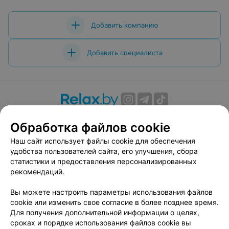
Добавить компанию
Добавить специалиста
О проекте
Новости проекта
Размещение рекламы
Обработка файлов cookie
Вакансии
Публичный договор
Способы оплаты
Наш сайт использует файлы cookie для обеспечения
Публичный договор по использованию сервиса
удобства пользователей сайта, его улучшения, сбора
«Афиша»
статистики и предоставления персонализированных
Пользовательское соглашение
рекомендаций.
Написать в поддержку
Вы можете настроить параметры использования файлов
Связаться по вопросам сотрудничества
cookie или изменить свое согласие в более позднее время.
Написать руководителю relax.by
Для получения дополнительной информации о целях,
сроках и порядке использования файлов cookie вы
Персональные настройки cookie