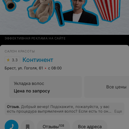
ЭФФЕКТИВНАЯ РЕКЛАМА НА САЙТЕ
САЛОН КРАСОТЫ
Континент
3.3
Брест, ул. Гоголя, 61
с 08:00
Укладка волос
Все цены
Цена по запросу
Отзыв
.
Добрый вечер! Подскажите, пожалуйста, у вас
есть процедура выпрямления волос? Если есть то оно
Еще
перманентное или африканское кератиновое? И
сколько стоит эта процедура на длинные волосы.
Спасибо!
108
Отзывы
Все адреса