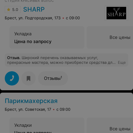
СТУДИЯ КРАСИВЫХ ВОЛОС
SHARP
5.0
Брест, ул. Подгородская, 173
с 09:00
Укладка
Все цены
Цена по запросу
Отзыв
.
Широкий перечень оказываемых услуг,
прекрасные мастера, можно приобрести средства для
Еще
домашнего ухода за волосами, проконсультируют, что
подойдёт именно Вам. На услуги молодого мастера
действует скидка. Обязательно приду снова!
1
Отзывы
Парикмахерская
Брест, ул. Советская, 17
с 09:00
Укладки
Все цены
Цена по запросу