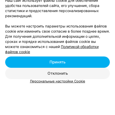
Укладка волос феном (длинные)
от 18 руб.
Наш сайт использует файлы cookie для обеспечения
удобства пользователей сайта, его улучшения, сбора
Укладка волос феном (короткие)
от 11 руб.
статистики и предоставления персонализированных
Укладка волос феном (средние)
от 15 руб.
рекомендаций.
Вы можете настроить параметры использования файлов
cookie или изменить свое согласие в более позднее время.
Для получения дополнительной информации о целях,
сроках и порядке использования файлов cookie вы
можете ознакомиться с нашей
Политикой обработки
Добавить компанию
файлов cookie
Добавить специалиста
Принять
Отклонить
Персональные настройки Cookie
О проекте
Новости проекта
Размещение рекламы
Вакансии
Публичный договор
Способы оплаты
Публичный договор по использованию сервиса
«Афиша»