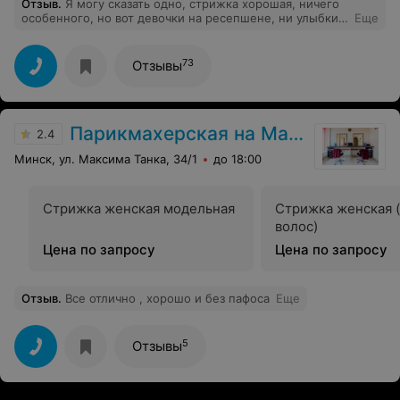
Отзыв
.
Я могу сказать одно, стрижка хорошая, ничего
особенного, но вот девочки на ресепшене, ни улыбки,
Еще
ни приветливости, кофе просила сама, обстановка так
себе, возвращаться туда не хочется, только если к
мастеру, но не в салон в целом, не самый лучший в
73
Отзывы
городе
Парикмахерская на Максима Танка
2.4
Минск, ул. Максима Танка, 34/1
до 18:00
Стрижка женская модельная
Стрижка женская 
волос)
Цена по запросу
Цена по запросу
Отзыв
.
Все отлично , хорошо и без пафоса
Еще
5
Отзывы