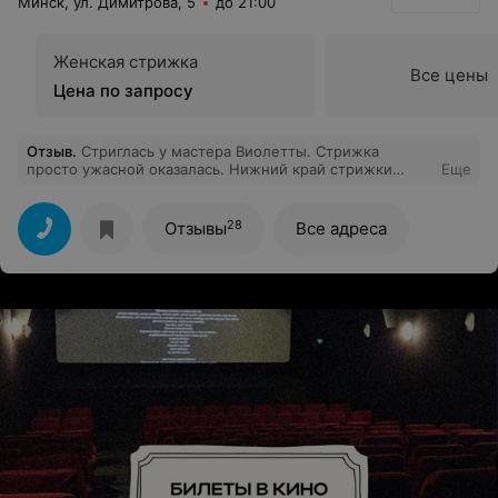
Минск, ул. Димитрова, 5
до 21:00
Женская стрижка
Все цены
Цена по запросу
Отзыв
.
Стриглась у мастера Виолетты. Стрижка
просто ужасной оказалась. Нижний край стрижки
Еще
неровный, выстежен клочками, совсем не
укладывается.
28
Отзывы
Все адреса