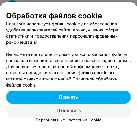
1
Отзывы
Обработка файлов cookie
Наш сайт использует файлы cookie для обеспечения
ПАРИКМАХЕРСКАЯ
удобства пользователей сайта, его улучшения, сбора
статистики и предоставления персонализированных
У Александровны
рекомендаций.
Минск, ул. Обойная, 4/2
до 17:00
Вы можете настроить параметры использования файлов
cookie или изменить свое согласие в более позднее время.
Женская стрижка
Все цены
Для получения дополнительной информации о целях,
Цена по запросу
сроках и порядке использования файлов cookie вы
можете ознакомиться с нашей
Политикой обработки
файлов cookie
Принять
Отклонить
Персональные настройки Cookie
Смотрите также