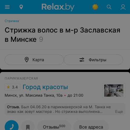
Стрижка
Стрижка волос в м-р Заславская
в Минске
9
Фильтры
Карта
ПАРИКМАХЕРСКАЯ
Город красоты
3.4
Минск, ул. Максима Танка, 10а
до 21:00
Отзыв
.
Был 04.06.20 в парикмахерской на М. Танка не
знаю как зовут мастера . Но стрижка выполнена
Еще
неаккуратно , хотя просто попросил по предыдущим
линиям пройтись, видимо это оказалась сложно для
этого "мастера" . Сама "специалист" грубая, к такой
500
Отзывы
Все адреса