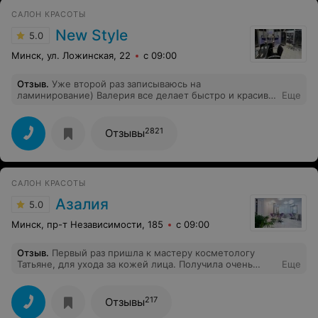
САЛОН КРАСОТЫ
New Style
5.0
Минск, ул. Ложинская, 22
с 09:00
Отзыв
.
Уже второй раз записываюсь на
ламинирование) Валерия все делает быстро и красиво,
Еще
держится хорошо
2821
Отзывы
САЛОН КРАСОТЫ
Азалия
5.0
Минск, пр-т Независимости, 185
с 09:00
Отзыв
.
Первый раз пришла к мастеру косметологу
Татьяне, для ухода за кожей лица. Получила очень
Еще
хороший результат, и профессиональную
консультацию. Я в восторге, рекомендую!
217
Отзывы