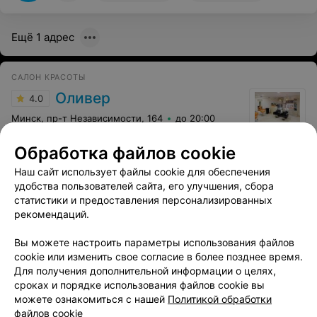
Ещё 1 адрес
САЛОН КРАСОТЫ
Оливер
4.0
Минск, пр-т Независимости, 164
до 20:00
Отзыв
.
Отличный салон, приветливые
Обработка файлов cookie
администраторы. Не могла подобрать себе стрижку,
Еще
посоветовали Веронику - сделала то, что нужно.
Наш сайт использует файлы cookie для обеспечения
Просто супер!!! Вероника, спасибо тебе огромное!
удобства пользователей сайта, его улучшения, сбора
Теперь только к тебе!!!
79
Отзывы
статистики и предоставления персонализированных
рекомендаций.
Вы можете настроить параметры использования файлов
cookie или изменить свое согласие в более позднее время.
Смотрите также
Для получения дополнительной информации о целях,
сроках и порядке использования файлов cookie вы
можете ознакомиться с нашей
Политикой обработки
Стрижка бороды возле метро Уручье в Минске
файлов cookie