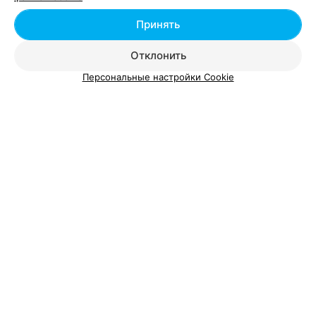
Принять
Мужская стрижка возле метро Уручье в Минске
Отклонить
Персональные настройки Cookie
Добавить компанию
Добавить специалиста
О проекте
Новости проекта
Размещение рекламы
Вакансии
Публичный договор
Способы оплаты
Публичный договор по использованию сервиса
«Афиша»