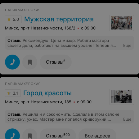
ПАРИКМАХЕРСКАЯ
Мужская территория
5.0
Минск, пр-т Независимости, 168/2
с 09:00
Отзыв
.
Рекомендую! Цена мизер. Ребята мастера
своего дела, работают на высшем уровне! Теперь я
Еще
знаю где буду постоянно стричься!)
5
Отзывы
ПАРИКМАХЕРСКАЯ
Город красоты
3.1
Минск, пр-т Независимости, 185
с 09:00
Отзыв
.
Решила и я сэкономить. Сделала в этом салоне
стрижку, ужас. Мастер мне попался криворукий.
Еще
Девочки, не советую там наводить красоту. Это
лотерея, может и есть там профессионалы, но что-то
я сомневаюсь. Посмотрев на себя в зеркало даже сил
500
Отзывы
Все адреса