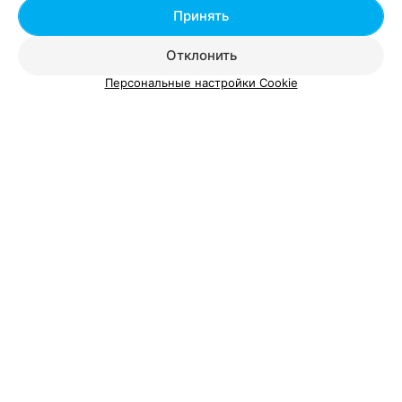
Принять
Женская стрижка в Борисове
Отклонить
Персональные настройки Cookie
Добавить компанию
Добавить специалиста
О проекте
Новости проекта
Размещение рекламы
Вакансии
Публичный договор
Способы оплаты
Публичный договор по использованию сервиса
«Афиша»
Пользовательское соглашение