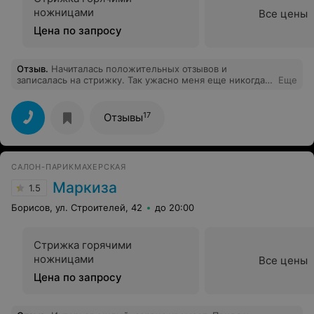
ножницами
Все цены
Цена по запросу
Отзыв
.
Начиталась положительных отзывов и
записалась на стрижку. Так ужасно меня еще никогда
Еще
не стригли. Теперь я знаю, что значит "обкорнали".
Никому не советую тут стричься. До сих пор в шоке.
17
Отзывы
САЛОН-ПАРИКМАХЕРСКАЯ
Маркиза
1.5
Борисов, ул. Строителей, 42
до 20:00
Стрижка горячими
ножницами
Все цены
Цена по запросу