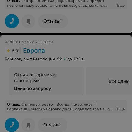
Отзыв
.
Интерьер милый, сервис хромает. Придя к
назначенному времени на педикюр, специалисты
Еще
сидели и обсуждали своих ухажёров, с моим
приходом ничего не изменилось минут 5 никто не
сдвинулся с места, и мне пришлось ждать. Рабочее
2
Отзывы
место было не готово, еще пришлось ждать
дополнительно. Кресло было не отрегулировано и
сидеть не удобно было и на весу держать ногу в
некоторых моментах. Сам мастер, на мой взгляд, не
САЛОН-ПАРИКМАХЕРСКАЯ
очень понимает, как строится стопа и ногтевая
пластина. Так сняли ороговевшие ткани и подпилили
Европа
5.0
ногти, что меня порезали. Много вопросов по проф.
пригодности специалиста. Чек так же не был выдан. Я
Борисов, пр-т Революции, 52
до 19:00
бы не посоветовала данное заведение и педикюр
никому.
Стрижка горячими
ножницами
Все цены
Цена по запросу
Отзыв
.
Отличное место . Всегда приветливый
коллектив . Мастера своего дела , сделают все как с
Еще
обложки журнала . Цены доступные .
1
Отзывы