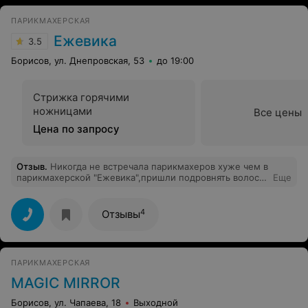
ПАРИКМАХЕРСКАЯ
Ежевика
3.5
Борисов, ул. Днепровская, 53
до 19:00
Стрижка горячими
ножницами
Все цены
Цена по запросу
Отзыв
.
Никогда не встречала парикмахеров хуже чем в
парикмахерской "Ежевика",пришли подровнять волосы
Еще
девочке,в результате ушли с такими кривыми
волосами, что страшно смотреть.Если вам дороги
ваши волосы и внешний вид никогда не посещайте эту
4
Отзывы
парикмахерскую!!!
ПАРИКМАХЕРСКАЯ
MAGIC MIRROR
Борисов, ул. Чапаева, 18
Выходной