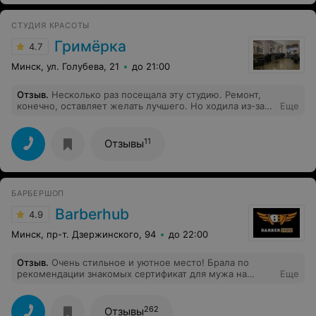
СТУДИЯ КРАСОТЫ
Гримёрка
4.7
Минск, ул. Голубева, 21
до 21:00
Отзыв
.
Несколько раз посещала эту студию. Ремонт,
конечно, оставляет желать лучшего. Но ходила из-за
Еще
мастера Яны. Она хорошо делает маникюр. Очень
качественно. Но сегодня впечатление испортилось
максимально. Заранее записалась на сегодня, на 12:00.
11
Отзывы
Прихожу и оказывается, что мою запись отменили. Да,
именно отменили. Потому что мне заранее никто не
позвонил и не предупредил. Максимально неприятная
ситуация. Завтра у меня важное мероприятие, на
БАРБЕРШОП
котором я буду чувствовать себя максимально
некомфортно. И вынуждена буду прятать руки от
Barberhub
4.9
камер.
Минск, пр-т. Дзержинского, 94
до 22:00
Отзыв
.
Очень стильное и уютное место! Брала по
рекомендации знакомых сертификат для мужа на
Еще
стрижку и моделирование бороды! Остались очень
довольны! Муж сразу решил сменить своего
предыдущего мастера, теперь только к Вам!
262
Отзывы