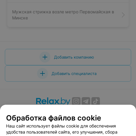
Мужская стрижка возле метро Первомайская в
Минске
Добавить компанию
Добавить специалиста
О проекте
Новости проекта
Размещение рекламы
Обработка файлов cookie
Вакансии
Публичный договор
Способы оплаты
Наш сайт использует файлы cookie для обеспечения
Публичный договор по использованию сервиса
удобства пользователей сайта, его улучшения, сбора
«Афиша»