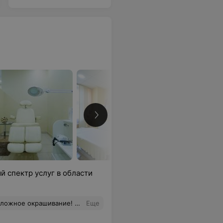
 спектр услуг в области
том всегда давольна на 1000% Оттенок получается шикарный )
Еще