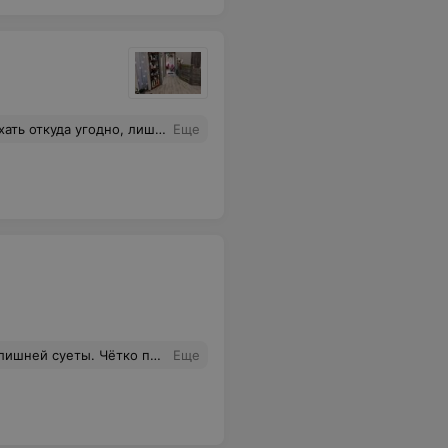
умасшедшие капризы только им. Благодарю всем моим женским существом
Еще
ет дать актуальные советы и рекомендации.
Еще