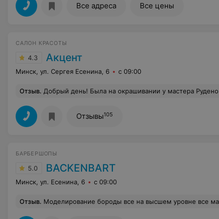
Все адреса
Все цены
САЛОН КРАСОТЫ
Акцент
4.3
Минск, ул. Сергея Есенина, 6
с 09:00
Отзыв
.
Добрый день! Была на окрашивании у мастера Руденок Елены,осталась довольна .Елена замечательный,позитивный человек время с ней пролетает быстро, отдельное спасибо ей за работу и хорошее настроение. В целом салон отличный,приятный и вежливый администратор, улыбчивые люди прихожу не первый раз. Всем рекомендую хороший салон. Хотелось бы обратиться к руководству,не могу понять почему в дамской комнате так темно, это единственный минус, но дискомфорт большой, с трудом можно накрасить губы
105
Отзывы
БАРБЕРШОПЫ
BACKENBART
5.0
Минск, ул. Есенина, 6
с 09:00
Отзыв
.
Моделирование бороды все на высшем уровне все мастер