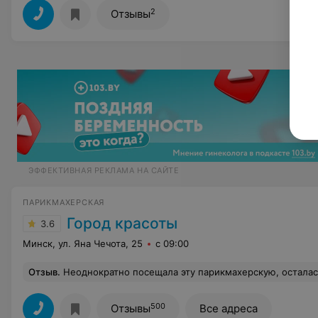
2
Отзывы
ЭФФЕКТИВНАЯ РЕКЛАМА НА САЙТЕ
ПАРИКМАХЕРСКАЯ
Город красоты
3.6
Минск, ул. Яна Чечота, 25
с 09:00
Отзыв
.
Неоднократно посещала эту парикмахерскую, осталась довольна. Стриглась у разных мастеров, все молодцы.
500
Отзывы
Все адреса