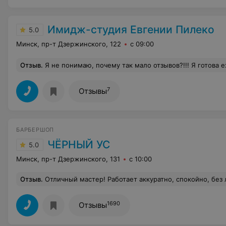
Имидж-студия Евгении Пилеко
5.0
Минск, пр-т Дзержинского, 122
с 09:00
Отзыв
.
Я не понимаю, почему так мало отзывов?!!! Я готова ехать откуда угодно, лишь бы попасть сюда. Евгения и Жанна, я целую ваши ручки. Доверяю полностью свои с
7
Отзывы
БАРБЕРШОП
ЧЁРНЫЙ УС
5.0
Минск, пр-т Дзержинского, 131
с 10:00
Отзыв
.
Отличный мастер! Работает аккуратно, спокойно, без лишней суеты. Чётко понимает все пожелания, мож
1690
Отзывы