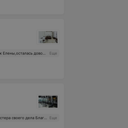
 или воспользоваться гигиеническими средствами,большая просьба сделайте ярче свет,что бы можно было видеть свое отражение в зеркале, все-таки это не ночной клуб. Еще раз большое спасибо всем сотрудникам )
Еще
а своего дела Благодарю
Еще