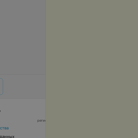
р
© 2026 ООО «Артокс Лаб», УНП 191700409,
регистрирующий орган - Минский горисполком
|
220012, Республика Беларусь, г. Минск,
ства
улица Толбухина, 2, пом. 16 | info@relax.by
 данных