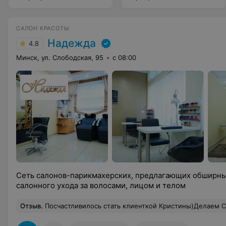
САЛОН КРАСОТЫ
Надежда
4.8
Минск, ул. Слободская, 95
с 08:00
Сеть салонов-парикмахерских, предлагающих обширный
салонного ухода за волосами, лицом и телом
Отзыв
.
Посчастливилось стать клиенткой Кристины)Делаем Сложное окрашивание! Время пролетает незаметно. Приветливая,общительная девушка)Результа