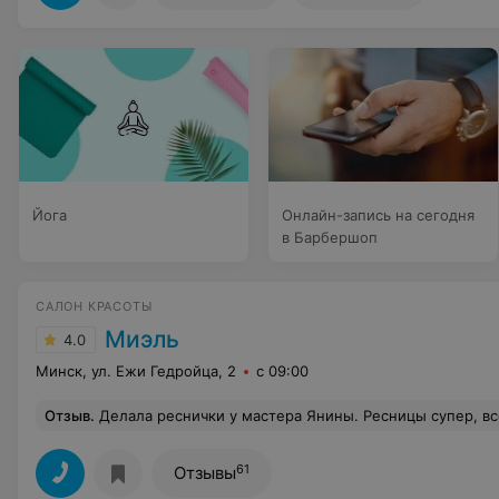
Йога
Онлайн-запись на сегодня
в Барбершоп
САЛОН КРАСОТЫ
Миэль
4.0
Минск, ул. Ежи Гедройца, 2
с 09:00
Отзыв
.
Делала реснички у мастера Янины. Ресницы супер, все очень понравилось и кофе с конфеткой угости
61
Отзывы