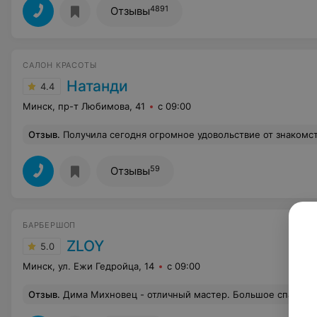
4891
Отзывы
САЛОН КРАСОТЫ
Натанди
4.4
Минск, пр-т Любимова, 41
с 09:00
Отзыв
.
Получила сегодня огромное удовольствие от знакомства с косметологом Натальей. Прекрасные руки и настоящий профессионал который видит вашу кожу и хочет 
59
Отзывы
БАРБЕРШОП
ZLOY
5.0
Минск, ул. Ежи Гедройца, 14
с 09:00
Отзыв
.
Дима Михновец - отличный мастер. Большое спасибо