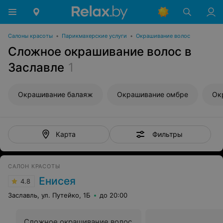
Салоны красоты
•
Парикмахерские услуги
•
Окрашивание волос
Сложное окрашивание волос в
Заславле
1
Окрашивание балаяж
Окрашивание омбре
Ок
Фильтры
Карта
САЛОН КРАСОТЫ
Енисея
4.8
Заславль, ул. Путейко, 1Б
до 20:00
Сложное окрашивание волос