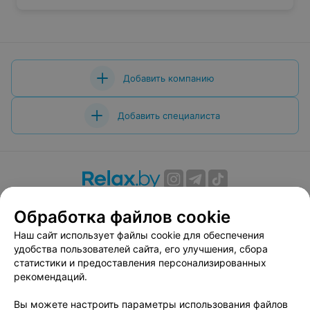
Добавить компанию
Добавить специалиста
О проекте
Новости проекта
Размещение рекламы
Обработка файлов cookie
Вакансии
Публичный договор
Способы оплаты
Наш сайт использует файлы cookie для обеспечения
Публичный договор по использованию сервиса
удобства пользователей сайта, его улучшения, сбора
«Афиша»
статистики и предоставления персонализированных
Пользовательское соглашение
рекомендаций.
Написать в поддержку
Вы можете настроить параметры использования файлов