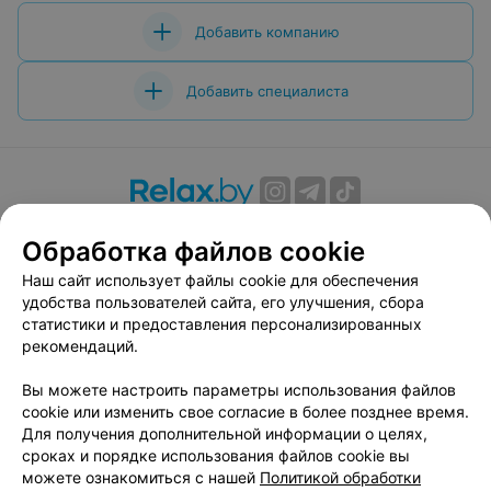
Добавить компанию
Добавить специалиста
О проекте
Новости проекта
Размещение рекламы
Обработка файлов cookie
Вакансии
Публичный договор
Способы оплаты
Наш сайт использует файлы cookie для обеспечения
Публичный договор по использованию сервиса
удобства пользователей сайта, его улучшения, сбора
«Афиша»
статистики и предоставления персонализированных
Пользовательское соглашение
рекомендаций.
Написать в поддержку
Вы можете настроить параметры использования файлов
Связаться по вопросам сотрудничества
cookie или изменить свое согласие в более позднее время.
Написать руководителю relax.by
Для получения дополнительной информации о целях,
сроках и порядке использования файлов cookie вы
Персональные настройки cookie
можете ознакомиться с нашей
Политикой обработки