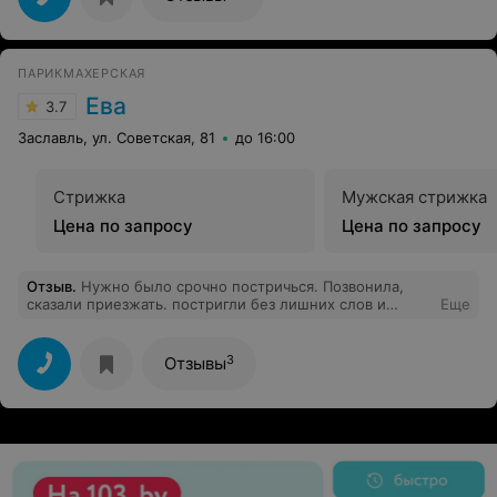
ПАРИКМАХЕРСКАЯ
Ева
3.7
Заславль, ул. Советская, 81
до 16:00
Стрижка
Мужская стрижка
Цена по запросу
Цена по запросу
Отзыв
.
Нужно было срочно постричься. Позвонила,
сказали приезжать. постригли без лишних слов и
Еще
вопросов типа с какой стороны пробор делать.
Стрижка аккуратная и мне очень понравилась. редко
так бывает. Парикмахер Оля Янович. Буду теперь
3
Отзывы
постоянно к ней ходить. Еще посоветовали сделать
депиляцию. Очень приятные работники. Осталась
очень довольна посещением.