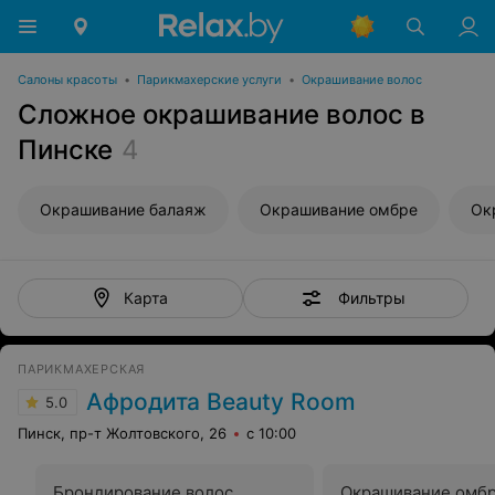
Салоны красоты
•
Парикмахерские услуги
•
Окрашивание волос
Сложное окрашивание волос в
Пинске
4
Окрашивание балаяж
Окрашивание омбре
Ок
Фильтры
Карта
ПАРИКМАХЕРСКАЯ
Афродита Beauty Room
5.0
Пинск, пр-т Жолтовского, 26
с 10:00
Брондирование волос
Окрашивание омб