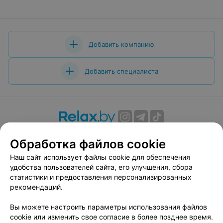
Добавить компанию
Добавить специалиста
О проекте
Новости проекта
Размещение рекламы
Обработка файлов cookie
Вакансии
Публичный договор
Способы оплаты
Наш сайт использует файлы cookie для обеспечения
Публичный договор по использованию сервиса
удобства пользователей сайта, его улучшения, сбора
«Афиша»
статистики и предоставления персонализированных
Пользовательское соглашение
рекомендаций.
Написать в поддержку
Вы можете настроить параметры использования файлов
Связаться по вопросам сотрудничества
cookie или изменить свое согласие в более позднее время.