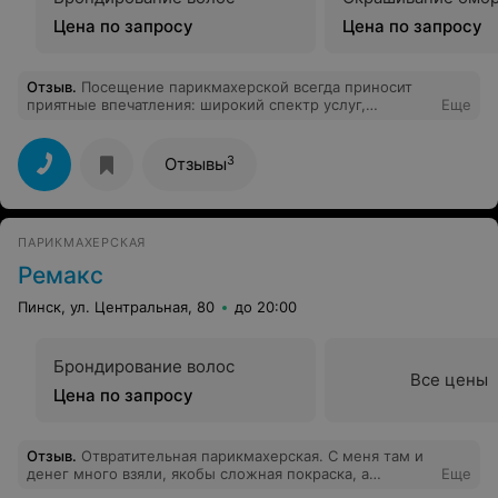
Цена по запросу
Цена по запросу
Отзыв
.
Посещение парикмахерской всегда приносит
приятные впечатления: широкий спектр услуг,
Еще
приветливый персонал, за чашкой кофе всегда
проконсультирует по любому вопросу. Очень
рекомендую посещение парикмахерской для создания
3
Отзывы
вашего индивидуального образа и безупречной
внешности. Лично я всегда довольна результатом будь
то стрижка, покраска либо маникюр! Теперь я Ваша
постоянная клиентка! Спасибо мастерам!
ПАРИКМАХЕРСКАЯ
Ремакс
Пинск, ул. Центральная, 80
до 20:00
Брондирование волос
Все цены
Цена по запросу
Отзыв
.
Отвратительная парикмахерская. С меня там и
денег много взяли, якобы сложная покраска, а
Еще
результат был, что без слез не взглянешь и без