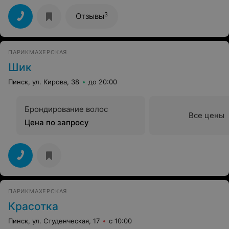
содрагания не вспомнишь! Пришлось перекрашивать и
волосы были испорчены безнадежно! И хоть бы
3
Отзывы
извинились! Ни ногой туда! Лучше на кухне подружка
покрасит!
ПАРИКМАХЕРСКАЯ
Шик
Пинск, ул. Кирова, 38
до 20:00
Брондирование волос
Все цены
Цена по запросу
ПАРИКМАХЕРСКАЯ
Красотка
Пинск, ул. Студенческая, 17
с 10:00