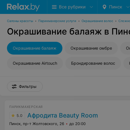
Все рубрики
Пинск
Салоны красоты
•
Парикмахерские услуги
•
Окрашивание волос
•
Сложно
Окрашивание балаяж в Пин
Окрашивание балаяж
Окрашивание омбре
О
Окрашивание Airtouch
Брондирование волос
Фильтры
ПАРИКМАХЕРСКАЯ
Афродита Beauty Room
5.0
Пинск, пр-т Жолтовского, 26
до 20:00