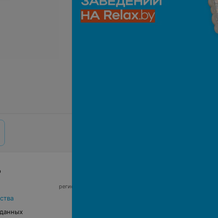
р
© 2026 ООО «Артокс Лаб», УНП 191700409,
регистрирующий орган - Минский горисполком
|
220012, Республика Беларусь, г. Минск,
ства
улица Толбухина, 2, пом. 16 | info@relax.by
 данных