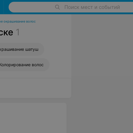
Поиск мест и событий
е окрашивание волос
ске
1
крашивание шатуш
Колорирование волос