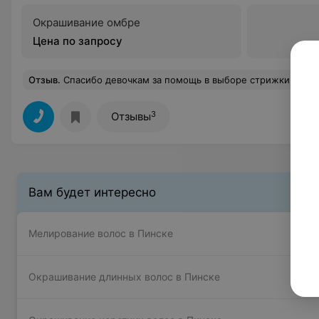
Окрашивание омбре
Цена по запросу
Отзыв
.
Спасибо девочкам за помощь в выборе стрижки!!!Всё было классно!!!Глобальные изменения, которые всем 
3
Отзывы
Вам будет интересно
Мелирование волос в Пинске
Окрашивание длинных волос в Пинске