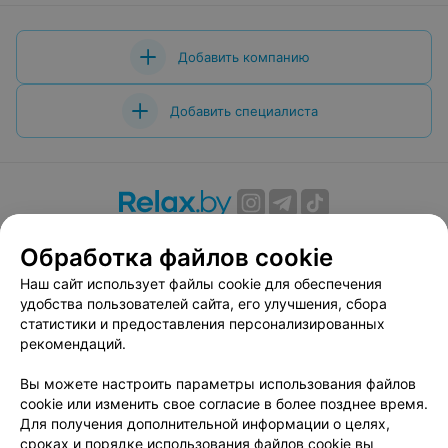
Добавить компанию
Добавить специалиста
О проекте
Новости проекта
Размещение рекламы
Обработка файлов cookie
Вакансии
Публичный договор
Способы оплаты
Наш сайт использует файлы cookie для обеспечения
Публичный договор по использованию сервиса
удобства пользователей сайта, его улучшения, сбора
«Афиша»
статистики и предоставления персонализированных
Пользовательское соглашение
рекомендаций.
Написать в поддержку
Вы можете настроить параметры использования файлов
Связаться по вопросам сотрудничества
cookie или изменить свое согласие в более позднее время.
Написать руководителю relax.by
Для получения дополнительной информации о целях,
сроках и порядке использования файлов cookie вы