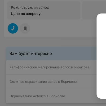
Реконструкция волос
Цена по запросу
Вам будет интересно
Калифорнийское мелирование волос в Борисове
Сложное окрашивание волос в Борисове
Окрашивание Airtouch в Борисове