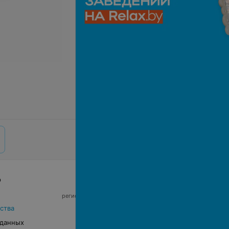
р
© 2026 ООО «Артокс Лаб», УНП 191700409,
регистрирующий орган - Минский горисполком
|
220012, Республика Беларусь, г. Минск,
ства
улица Толбухина, 2, пом. 16 | info@relax.by
 данных