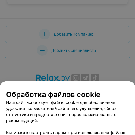
Добавить компанию
Добавить специалиста
О проекте
Новости проекта
Размещение рекламы
Обработка файлов cookie
Вакансии
Публичный договор
Способы оплаты
Наш сайт использует файлы cookie для обеспечения
Публичный договор по использованию сервиса
удобства пользователей сайта, его улучшения, сбора
«Афиша»
статистики и предоставления персонализированных
Пользовательское соглашение
рекомендаций.
Написать в поддержку
Вы можете настроить параметры использования файлов