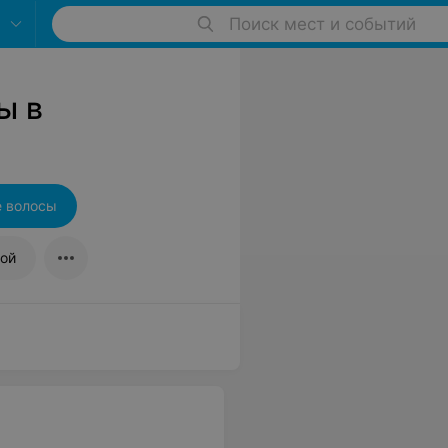
Поиск мест и событий
ы в
е волосы
ной