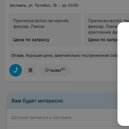
Заславль, ул. Путейко, 1Б
до 20:00
Прическа волос вечерняя,
Прическа волос св
фиксир. Лаком
фиксир. Лаком, туп
крепление фаты
Цена по запросу
Цена по запросу
Отзыв
.
Хорошая цена, замечательно постриженная собака, п
65
Отзывы
Вам будет интересно
Детские прически в Заславле