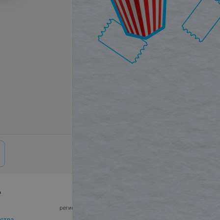
р
© 2026 ООО «Артокс Лаб», УНП 191700409,
регистрирующий орган - Минский горисполком
|
220012, Республика Беларусь, г. Минск,
ства