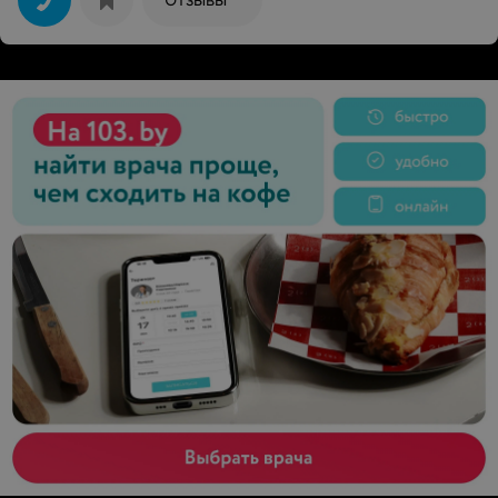
на месте. Приветливо встретили на ресепшене,
надели браслеты и сопроводили на обед. В
дальнейшем всегда помогали решать мелкие
проблемы (спасибо Диане, Наталье). Питание
сбалансированное и разнообразное (благодарность
диетологам Анастасии и Оксане, а также официантам
Илье и Веронике). На следующий день посетили
терапевта Рабушко О.Ю. В соответствии с диагнозом
были назначены процедуры и получили рекомендации
по дополнительному лечению (грамотный специалист,
хоть и молода). Медицинская база очень сильная:
благодарность Алене, Анастасии, Оксане
(водолечебница), Алле (соляная пещера), Татьяне,
Светлане (неоконтроль), Оксане Романовне
(косметолог) и всем , всем кто стоит на страже
нашего здоровья.