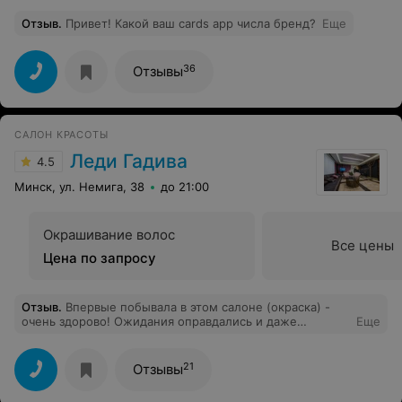
Отзыв
.
Привет! Какой ваш cards app числа бренд?
Еще
36
Отзывы
САЛОН КРАСОТЫ
Леди Гадива
4.5
Минск, ул. Немига, 38
до 21:00
Окрашивание волос
Все цены
Цена по запросу
Отзыв
.
Впервые побывала в этом салоне (окраска) -
очень здорово! Ожидания оправдались и даже
Еще
больше!!! Спасибо Анне за внимательное отношение,
профессионализм, советы! Администратор - очень
вежливая, приятная. Хочется посещать вас еще и еще!
21
Отзывы
Благодарю за подаренное настроение и позитивный
заряд на ближайшие дни!