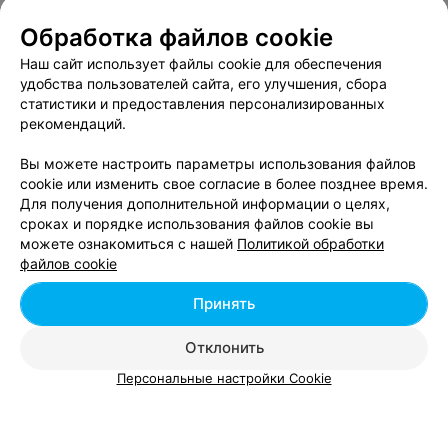
Обработка файлов cookie
Отзыв
.
Хорошая парикмахерская, только с улицы не
видно, вход со двора. Место для парковки найти
Еще
Наш сайт использует файлы cookie для обеспечения
можно, рядом автобусы 100, 111.
удобства пользователей сайта, его улучшения, сбора
1
Отзывы
статистики и предоставления персонализированных
рекомендаций.
Вы можете настроить параметры использования файлов
СТУДИЯ КРАСОТЫ
cookie или изменить свое согласие в более позднее время.
Мастер Стиля Плюс
Для получения дополнительной информации о целях,
сроках и порядке использования файлов cookie вы
Минск, ул. Слесарная, 4
до 18:00
можете ознакомиться с нашей
Политикой обработки
файлов cookie
Стрижка челки
Окрашивание корн
Принять
Цена по запросу
Цена по запросу
Отклонить
Персональные настройки Cookie