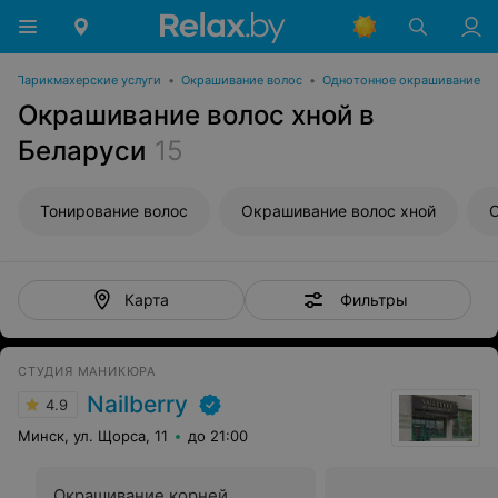
•
Парикмахерские услуги
•
Окрашивание волос
•
Однотонное окрашивание
Окрашивание волос хной в
Беларуси
15
Тонирование волос
Окрашивание волос хной
О
Фильтры
Карта
СТУДИЯ МАНИКЮРА
Nailberry
4.9
Минск, ул. Щорса, 11
до 21:00
Окрашивание корней