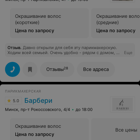
Окрашивание волос
Окрашивание воло
(короткие)
(средние)
Цена по запросу
Цена по запросу
Отзыв
.
Давно открыли для себя эту парикмахерскую.
Ходим всей семьей. Очень удобно - рядом с домом, не
Еще
надо бегать в поисках где бы качественно сделать
стрижку. Работают отличные мастера! Приятно, когда
обсуждаешь с мастером, что тебе будут делать и
28
Отзывы
Все адреса
потом видишь именно то, о чем вы договаривались,
это редкость). Всегда выходим из этой парикмахерской
с прекрасным настроением и крутой стрижкой!
Спасибо коллективу за то, что Вы есть!
ПАРИКМАХЕРСКАЯ
Барбери
5.0
Минск, пр-т Рокоссовского, 4/4
до 18:00
Окрашивание волос
Все цены
Цена по запросу