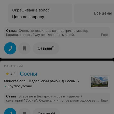
Окрашивание волос
Все цены
Цена по запросу
Отзыв
.
Очень понравилось как постригла мастер
Карина, теперь буду всегда ходить к ней.
Еще
11
Отзывы
САНАТОРИЙ
Сосны
4.8
Минская обл., Мядельский район, д.Сосны, 7
Круглосуточно
Отзыв
.
Впервые в Беларуси и сразу чудесный
санаторий "Сосны". Отдыхали и поправляли здоровье с
Еще
супругой с 3 по 15 сентября 2023 г. Предварительно
созвонился со службой бронирования, получил
нужную информацию, двумя частями оплатил и вот мы
14
Отзывы